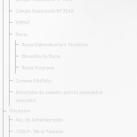
Colegio Secundario Nº 5212
Colegio Secundario Nº 5240
UFIDeT
Becas
Becas Universitarias y Terciarias
Dirección de Becas
Becas Progresar
Campus EduSalta
Materiales de consulta para la comunidad
educativa
Docentes
Sec. de Administración
JCMyD · Nivel Primario