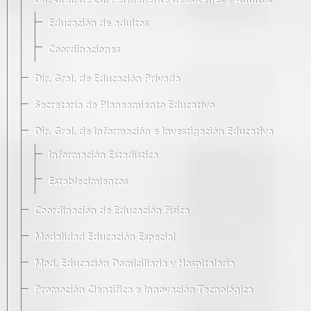
Dir. Gral. de Ed. Permanente de Jóvenes y Adultos
Educación de adultos
Coordinaciones
Dir. Gral. de Educación Privada
Secretaría de Planeamiento Educativo
Dir. Gral. de Información e Investigación Educativa
Información Estadística
Establecimientos
Coordinación de Educación Física
Modalidad Educación Especial
Mod. Educación Domiciliaria y Hospitalaria
Promoción Científica e Innovación Tecnológica