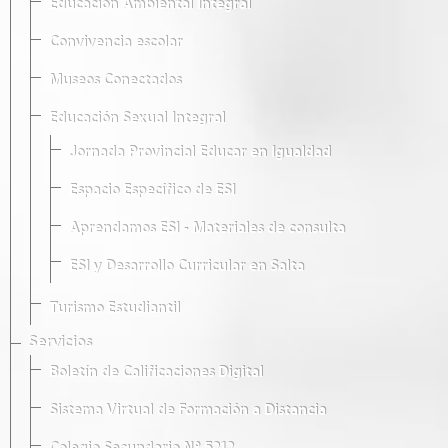
Educación Ambiental Integral
Convivencia escolar
Museos Conectados
Educación Sexual Integral
Jornada Provincial Educar en Igualdad
Espacio Específico de ESI
Aprendamos ESI - Materiales de consulta
ESI y Desarrollo Curricular en Salta
Turismo Estudiantil
Servicios
Boletín de Calificaciones Digital
Sistema Virtual de Formación a Distancia