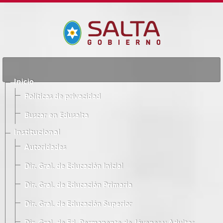
Inicio
Políticas de privacidad
Buscar en Edusalta
Institucional
Autoridades
Dir. Gral. de Educación Inicial
Dir. Gral. de Educación Primaria
Dir. Gral. de Educación Superior