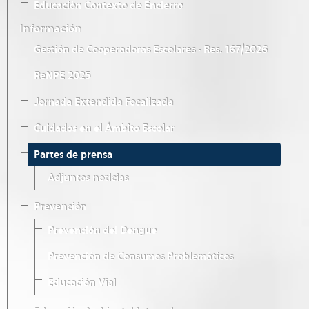
Educación Contexto de Encierro
Información
Gestión de Cooperadoras Escolares · Res. 167/2026
ReNPE 2025
Jornada Extendida Focalizada
Cuidados en el Ámbito Escolar
Partes de prensa
Adjuntos noticias
Prevención
Prevención del Dengue
Prevención de Consumos Problemáticos
Educación Vial