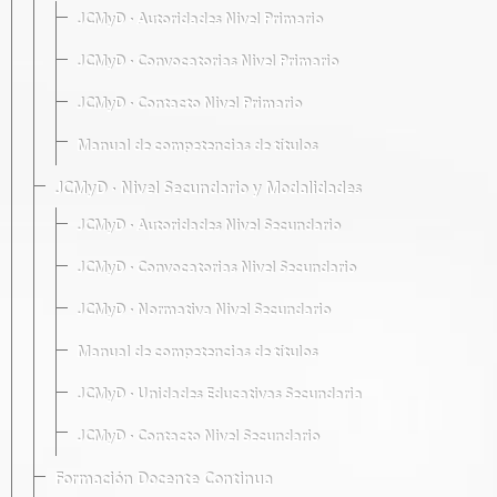
JCMyD · Autoridades Nivel Primario
JCMyD · Convocatorias Nivel Primario
JCMyD · Contacto Nivel Primario
Manual de competencias de títulos
JCMyD · Nivel Secundario y Modalidades
JCMyD · Autoridades Nivel Secundario
JCMyD · Convocatorias Nivel Secundario
JCMyD · Normativa Nivel Secundario
Manual de competencias de títulos
JCMyD · Unidades Educativas Secundaria
JCMyD · Contacto Nivel Secundario
Formación Docente Continua