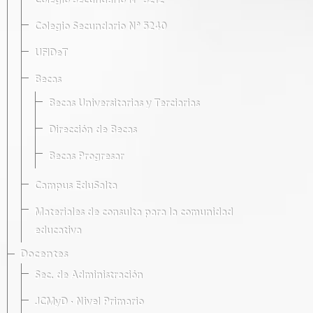
Colegio Secundario Nº 5212
Colegio Secundario Nº 5240
UFIDeT
Becas
Becas Universitarias y Terciarias
Dirección de Becas
Becas Progresar
Campus EduSalta
Materiales de consulta para la comunidad
educativa
Docentes
Sec. de Administración
JCMyD · Nivel Primario