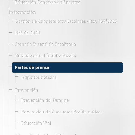
Educación Contexto de Encierro
Información
Gestión de Cooperadoras Escolares · Res. 167/2026
ReNPE 2025
Jornada Extendida Focalizada
Cuidados en el Ámbito Escolar
Partes de prensa
Adjuntos noticias
Prevención
Prevención del Dengue
Prevención de Consumos Problemáticos
Educación Vial