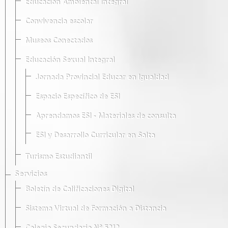
Educación Ambiental Integral
Convivencia escolar
Museos Conectados
Educación Sexual Integral
Jornada Provincial Educar en Igualdad
Espacio Específico de ESI
Aprendamos ESI - Materiales de consulta
ESI y Desarrollo Curricular en Salta
Turismo Estudiantil
Servicios
Boletín de Calificaciones Digital
Sistema Virtual de Formación a Distancia