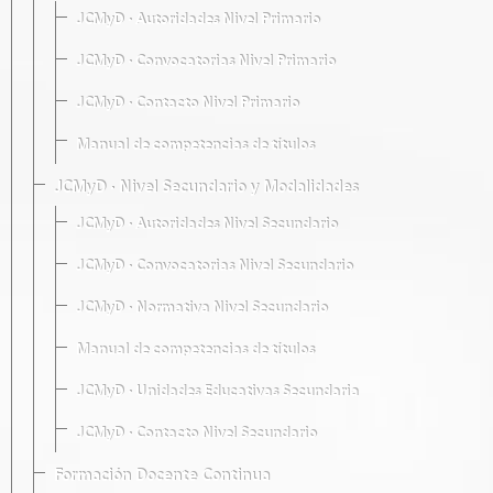
JCMyD · Autoridades Nivel Primario
JCMyD · Convocatorias Nivel Primario
JCMyD · Contacto Nivel Primario
Manual de competencias de títulos
JCMyD · Nivel Secundario y Modalidades
JCMyD · Autoridades Nivel Secundario
JCMyD · Convocatorias Nivel Secundario
JCMyD · Normativa Nivel Secundario
Manual de competencias de títulos
JCMyD · Unidades Educativas Secundaria
JCMyD · Contacto Nivel Secundario
Formación Docente Continua