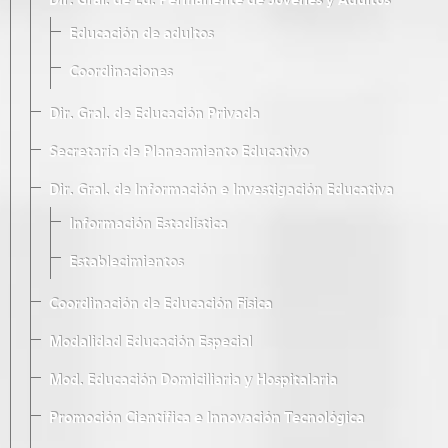
Dir. Gral. de Ed. Permanente de Jóvenes y Adultos
Educación de adultos
Coordinaciones
Dir. Gral. de Educación Privada
Secretaría de Planeamiento Educativo
Dir. Gral. de Información e Investigación Educativa
Información Estadística
Establecimientos
Coordinación de Educación Física
Modalidad Educación Especial
Mod. Educación Domiciliaria y Hospitalaria
Promoción Científica e Innovación Tecnológica