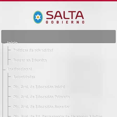
Inicio
Políticas de privacidad
Buscar en Edusalta
Institucional
Autoridades
Dir. Gral. de Educación Inicial
Dir. Gral. de Educación Primaria
Dir. Gral. de Educación Superior