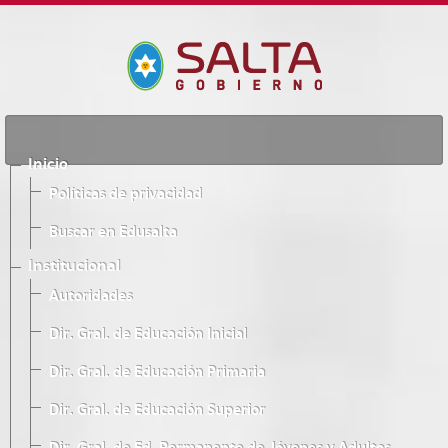
Inicio
Políticas de privacidad
Buscar en Edusalta
Institucional
Autoridades
Dir. Gral. de Educación Inicial
Dir. Gral. de Educación Primaria
Dir. Gral. de Educación Superior