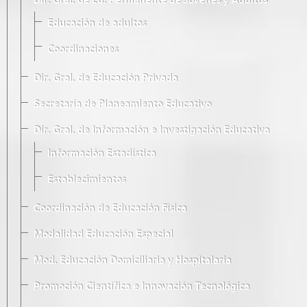
Dir. Gral. de Ed. Permanente de Jóvenes y Adultos
Educación de adultos
Coordinaciones
Dir. Gral. de Educación Privada
Secretaría de Planeamiento Educativo
Dir. Gral. de Información e Investigación Educativa
Información Estadística
Establecimientos
Coordinación de Educación Física
Modalidad Educación Especial
Mod. Educación Domiciliaria y Hospitalaria
Promoción Científica e Innovación Tecnológica