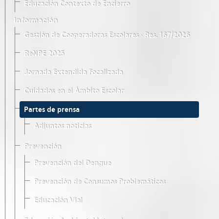
Educación Contexto de Encierro
Información
Gestión de Cooperadoras Escolares · Res. 167/2026
ReNPE 2025
Jornada Extendida Focalizada
Cuidados en el Ámbito Escolar
Partes de prensa
Adjuntos noticias
Prevención
Prevención del Dengue
Prevención de Consumos Problemáticos
Educación Vial