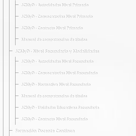
JCMyD · Autoridades Nivel Primario
JCMyD · Convocatorias Nivel Primario
JCMyD · Contacto Nivel Primario
Manual de competencias de títulos
JCMyD · Nivel Secundario y Modalidades
JCMyD · Autoridades Nivel Secundario
JCMyD · Convocatorias Nivel Secundario
JCMyD · Normativa Nivel Secundario
Manual de competencias de títulos
JCMyD · Unidades Educativas Secundaria
JCMyD · Contacto Nivel Secundario
Formación Docente Continua