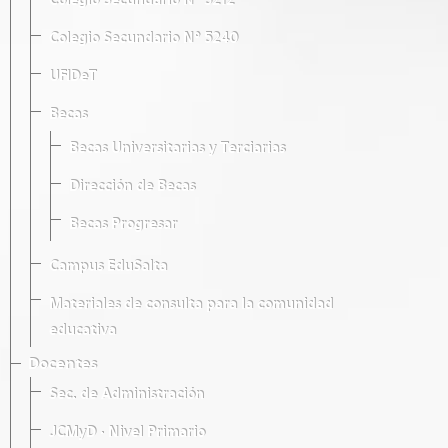
Colegio Secundario Nº 5212
Colegio Secundario Nº 5240
UFIDeT
Becas
Becas Universitarias y Terciarias
Dirección de Becas
Becas Progresar
Campus EduSalta
Materiales de consulta para la comunidad
educativa
Docentes
Sec. de Administración
JCMyD · Nivel Primario