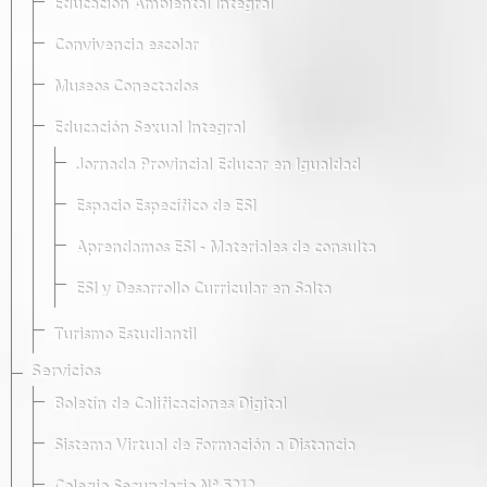
Educación Ambiental Integral
Convivencia escolar
Museos Conectados
Educación Sexual Integral
Jornada Provincial Educar en Igualdad
Espacio Específico de ESI
Aprendamos ESI - Materiales de consulta
ESI y Desarrollo Curricular en Salta
Turismo Estudiantil
Servicios
Boletín de Calificaciones Digital
Sistema Virtual de Formación a Distancia