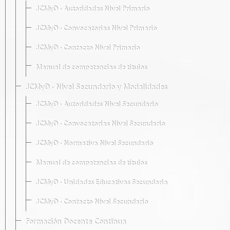
JCMyD · Autoridades Nivel Primario
JCMyD · Convocatorias Nivel Primario
JCMyD · Contacto Nivel Primario
Manual de competencias de títulos
JCMyD · Nivel Secundario y Modalidades
JCMyD · Autoridades Nivel Secundario
JCMyD · Convocatorias Nivel Secundario
JCMyD · Normativa Nivel Secundario
Manual de competencias de títulos
JCMyD · Unidades Educativas Secundaria
JCMyD · Contacto Nivel Secundario
Formación Docente Continua