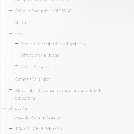
Colegio Secundario Nº 5212
Colegio Secundario Nº 5240
UFIDeT
Becas
Becas Universitarias y Terciarias
Dirección de Becas
Becas Progresar
Campus EduSalta
Materiales de consulta para la comunidad
educativa
Docentes
Sec. de Administración
JCMyD · Nivel Primario