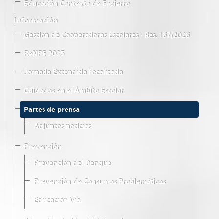
Educación Contexto de Encierro
Información
Gestión de Cooperadoras Escolares · Res. 167/2026
ReNPE 2025
Jornada Extendida Focalizada
Cuidados en el Ámbito Escolar
Partes de prensa
Adjuntos noticias
Prevención
Prevención del Dengue
Prevención de Consumos Problemáticos
Educación Vial