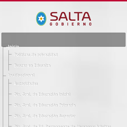
Inicio
Políticas de privacidad
Buscar en Edusalta
Institucional
Autoridades
Dir. Gral. de Educación Inicial
Dir. Gral. de Educación Primaria
Dir. Gral. de Educación Superior