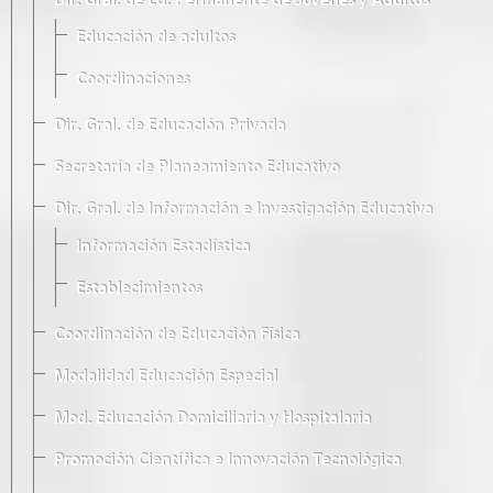
Dir. Gral. de Ed. Permanente de Jóvenes y Adultos
Educación de adultos
Coordinaciones
Dir. Gral. de Educación Privada
Secretaría de Planeamiento Educativo
Dir. Gral. de Información e Investigación Educativa
Información Estadística
Establecimientos
Coordinación de Educación Física
Modalidad Educación Especial
Mod. Educación Domiciliaria y Hospitalaria
Promoción Científica e Innovación Tecnológica