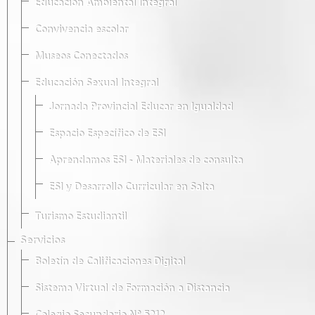
Educación Ambiental Integral
Convivencia escolar
Museos Conectados
Educación Sexual Integral
Jornada Provincial Educar en Igualdad
Espacio Específico de ESI
Aprendamos ESI - Materiales de consulta
ESI y Desarrollo Curricular en Salta
Turismo Estudiantil
Servicios
Boletín de Calificaciones Digital
Sistema Virtual de Formación a Distancia