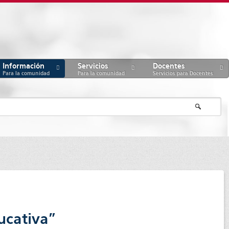
Información
Servicios
Docentes
Para la comunidad
Para la comunidad
Servicios para Docentes
ucativa"