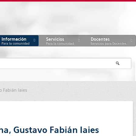
Información
Servicios
Docentes
Para la comunidad
Para la comunidad
Servicios para Docentes
o Fabián Iaies
na, Gustavo Fabián Iaies