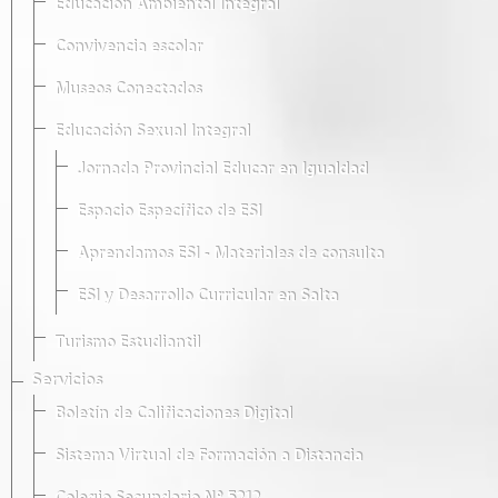
Educación Ambiental Integral
Convivencia escolar
Museos Conectados
Educación Sexual Integral
Jornada Provincial Educar en Igualdad
Espacio Específico de ESI
Aprendamos ESI - Materiales de consulta
ESI y Desarrollo Curricular en Salta
Turismo Estudiantil
Servicios
Boletín de Calificaciones Digital
Sistema Virtual de Formación a Distancia