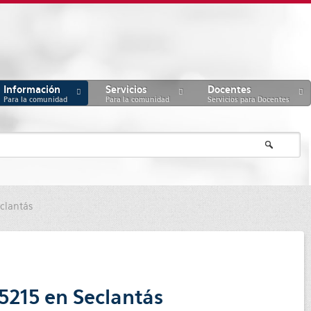
Información
Servicios
Docentes
Para la comunidad
Para la comunidad
Servicios para Docentes
eclantás
 5215 en Seclantás