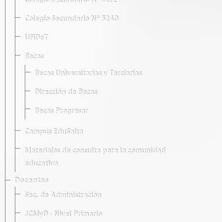
Colegio Secundario Nº 5212
Colegio Secundario Nº 5240
UFIDeT
Becas
Becas Universitarias y Terciarias
Dirección de Becas
Becas Progresar
Campus EduSalta
Materiales de consulta para la comunidad
educativa
Docentes
Sec. de Administración
JCMyD · Nivel Primario