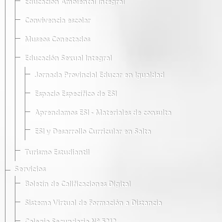
Educación Ambiental Integral
Convivencia escolar
Museos Conectados
Educación Sexual Integral
Jornada Provincial Educar en Igualdad
Espacio Específico de ESI
Aprendamos ESI - Materiales de consulta
ESI y Desarrollo Curricular en Salta
Turismo Estudiantil
Servicios
Boletín de Calificaciones Digital
Sistema Virtual de Formación a Distancia