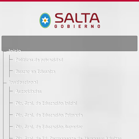
Inicio
Políticas de privacidad
Buscar en Edusalta
Institucional
Autoridades
Dir. Gral. de Educación Inicial
Dir. Gral. de Educación Primaria
Dir. Gral. de Educación Superior