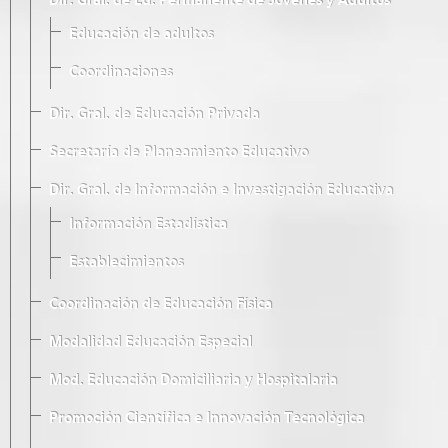
Dir. Gral. de Ed. Permanente de Jóvenes y Adultos
Educación de adultos
Coordinaciones
Dir. Gral. de Educación Privada
Secretaría de Planeamiento Educativo
Dir. Gral. de Información e Investigación Educativa
Información Estadística
Establecimientos
Coordinación de Educación Física
Modalidad Educación Especial
Mod. Educación Domiciliaria y Hospitalaria
Promoción Científica e Innovación Tecnológica