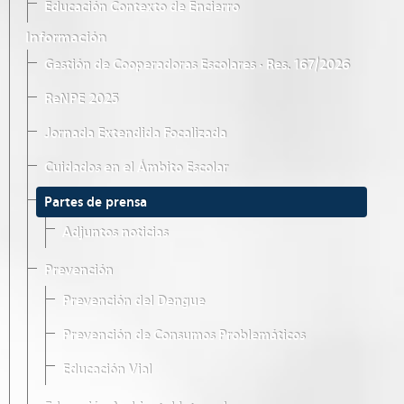
Educación Contexto de Encierro
Información
Gestión de Cooperadoras Escolares · Res. 167/2026
ReNPE 2025
Jornada Extendida Focalizada
Cuidados en el Ámbito Escolar
Partes de prensa
Adjuntos noticias
Prevención
Prevención del Dengue
Prevención de Consumos Problemáticos
Educación Vial