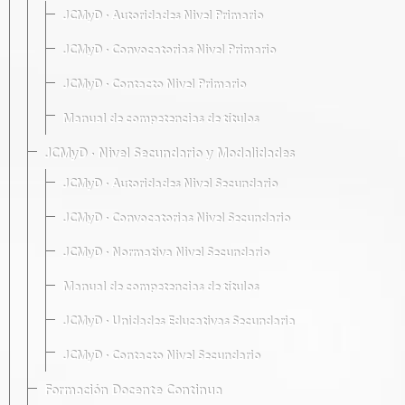
JCMyD · Autoridades Nivel Primario
JCMyD · Convocatorias Nivel Primario
JCMyD · Contacto Nivel Primario
Manual de competencias de títulos
JCMyD · Nivel Secundario y Modalidades
JCMyD · Autoridades Nivel Secundario
JCMyD · Convocatorias Nivel Secundario
JCMyD · Normativa Nivel Secundario
Manual de competencias de títulos
JCMyD · Unidades Educativas Secundaria
JCMyD · Contacto Nivel Secundario
Formación Docente Continua