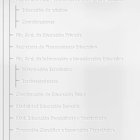
Dir. Gral. de Ed. Permanente de Jóvenes y Adultos
Educación de adultos
Coordinaciones
Dir. Gral. de Educación Privada
Secretaría de Planeamiento Educativo
Dir. Gral. de Información e Investigación Educativa
Información Estadística
Establecimientos
Coordinación de Educación Física
Modalidad Educación Especial
Mod. Educación Domiciliaria y Hospitalaria
Promoción Científica e Innovación Tecnológica