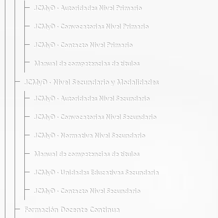
JCMyD · Autoridades Nivel Primario
JCMyD · Convocatorias Nivel Primario
JCMyD · Contacto Nivel Primario
Manual de competencias de títulos
JCMyD · Nivel Secundario y Modalidades
JCMyD · Autoridades Nivel Secundario
JCMyD · Convocatorias Nivel Secundario
JCMyD · Normativa Nivel Secundario
Manual de competencias de títulos
JCMyD · Unidades Educativas Secundaria
JCMyD · Contacto Nivel Secundario
Formación Docente Continua