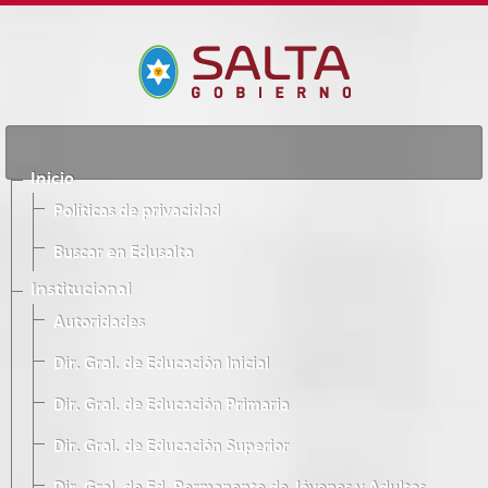
Inicio
Políticas de privacidad
Buscar en Edusalta
Institucional
Autoridades
Dir. Gral. de Educación Inicial
Dir. Gral. de Educación Primaria
Dir. Gral. de Educación Superior