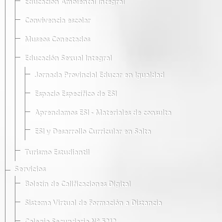
Educación Ambiental Integral
Convivencia escolar
Museos Conectados
Educación Sexual Integral
Jornada Provincial Educar en Igualdad
Espacio Específico de ESI
Aprendamos ESI - Materiales de consulta
ESI y Desarrollo Curricular en Salta
Turismo Estudiantil
Servicios
Boletín de Calificaciones Digital
Sistema Virtual de Formación a Distancia