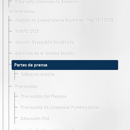
Educación Contexto de Encierro
Información
Gestión de Cooperadoras Escolares · Res. 167/2026
ReNPE 2025
Jornada Extendida Focalizada
Cuidados en el Ámbito Escolar
Partes de prensa
Adjuntos noticias
Prevención
Prevención del Dengue
Prevención de Consumos Problemáticos
Educación Vial