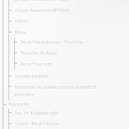
Colegio Secundario Nº 5212
Colegio Secundario Nº 5240
UFIDeT
Becas
Becas Universitarias y Terciarias
Dirección de Becas
Becas Progresar
Campus EduSalta
Materiales de consulta para la comunidad
educativa
Docentes
Sec. de Administración
JCMyD · Nivel Primario