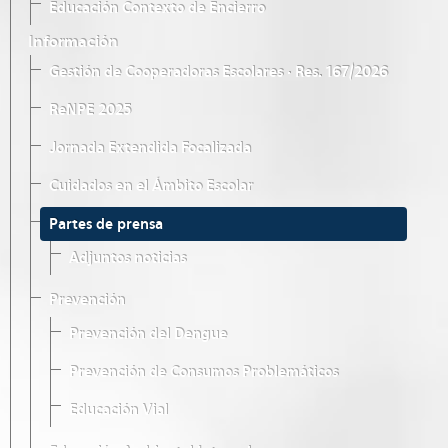
Educación Contexto de Encierro
Información
Gestión de Cooperadoras Escolares · Res. 167/2026
ReNPE 2025
Jornada Extendida Focalizada
Cuidados en el Ámbito Escolar
Partes de prensa
Adjuntos noticias
Prevención
Prevención del Dengue
Prevención de Consumos Problemáticos
Educación Vial