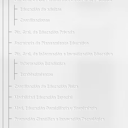
Dir. Gral. de Ed. Permanente de Jóvenes y Adultos
Educación de adultos
Coordinaciones
Dir. Gral. de Educación Privada
Secretaría de Planeamiento Educativo
Dir. Gral. de Información e Investigación Educativa
Información Estadística
Establecimientos
Coordinación de Educación Física
Modalidad Educación Especial
Mod. Educación Domiciliaria y Hospitalaria
Promoción Científica e Innovación Tecnológica