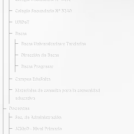
Colegio Secundario Nº 5212
Colegio Secundario Nº 5240
UFIDeT
Becas
Becas Universitarias y Terciarias
Dirección de Becas
Becas Progresar
Campus EduSalta
Materiales de consulta para la comunidad
educativa
Docentes
Sec. de Administración
JCMyD · Nivel Primario