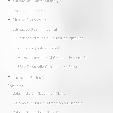
Educación Ambiental Integral
Convivencia escolar
Museos Conectados
Educación Sexual Integral
Jornada Provincial Educar en Igualdad
Espacio Específico de ESI
Aprendamos ESI - Materiales de consulta
ESI y Desarrollo Curricular en Salta
Turismo Estudiantil
Servicios
Boletín de Calificaciones Digital
Sistema Virtual de Formación a Distancia