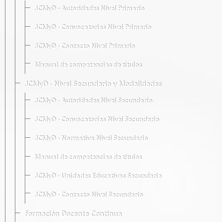
JCMyD · Autoridades Nivel Primario
JCMyD · Convocatorias Nivel Primario
JCMyD · Contacto Nivel Primario
Manual de competencias de títulos
JCMyD · Nivel Secundario y Modalidades
JCMyD · Autoridades Nivel Secundario
JCMyD · Convocatorias Nivel Secundario
JCMyD · Normativa Nivel Secundario
Manual de competencias de títulos
JCMyD · Unidades Educativas Secundaria
JCMyD · Contacto Nivel Secundario
Formación Docente Continua