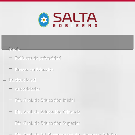
Inicio
Políticas de privacidad
Buscar en Edusalta
Institucional
Autoridades
Dir. Gral. de Educación Inicial
Dir. Gral. de Educación Primaria
Dir. Gral. de Educación Superior