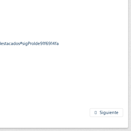
destacados#sigProIde91f6914fa
Siguiente