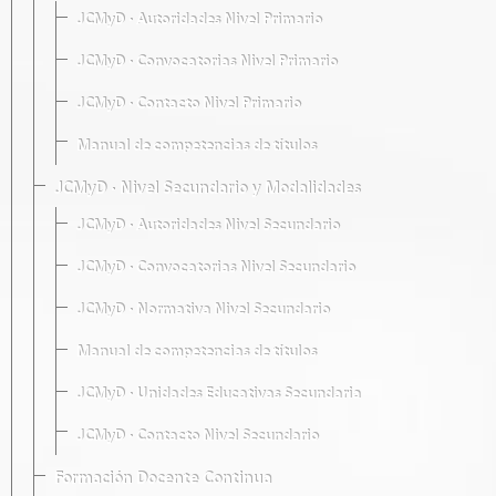
JCMyD · Autoridades Nivel Primario
JCMyD · Convocatorias Nivel Primario
JCMyD · Contacto Nivel Primario
Manual de competencias de títulos
JCMyD · Nivel Secundario y Modalidades
JCMyD · Autoridades Nivel Secundario
JCMyD · Convocatorias Nivel Secundario
JCMyD · Normativa Nivel Secundario
Manual de competencias de títulos
JCMyD · Unidades Educativas Secundaria
JCMyD · Contacto Nivel Secundario
Formación Docente Continua