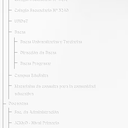
Colegio Secundario Nº 5212
Colegio Secundario Nº 5240
UFIDeT
Becas
Becas Universitarias y Terciarias
Dirección de Becas
Becas Progresar
Campus EduSalta
Materiales de consulta para la comunidad
educativa
Docentes
Sec. de Administración
JCMyD · Nivel Primario