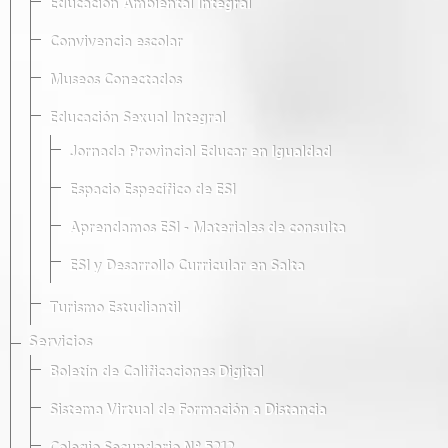
Educación Ambiental Integral
Convivencia escolar
Museos Conectados
Educación Sexual Integral
Jornada Provincial Educar en Igualdad
Espacio Específico de ESI
Aprendamos ESI - Materiales de consulta
ESI y Desarrollo Curricular en Salta
Turismo Estudiantil
Servicios
Boletín de Calificaciones Digital
Sistema Virtual de Formación a Distancia