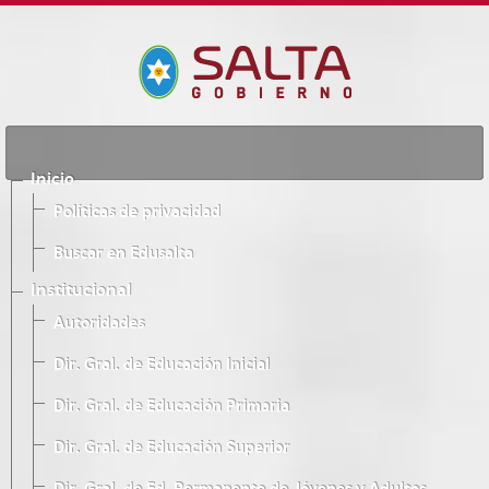
Inicio
Políticas de privacidad
Buscar en Edusalta
Institucional
Autoridades
Dir. Gral. de Educación Inicial
Dir. Gral. de Educación Primaria
Dir. Gral. de Educación Superior