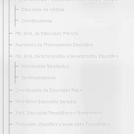
Dir. Gral. de Ed. Permanente de Jóvenes y Adultos
Educación de adultos
Coordinaciones
Dir. Gral. de Educación Privada
Secretaría de Planeamiento Educativo
Dir. Gral. de Información e Investigación Educativa
Información Estadística
Establecimientos
Coordinación de Educación Física
Modalidad Educación Especial
Mod. Educación Domiciliaria y Hospitalaria
Promoción Científica e Innovación Tecnológica