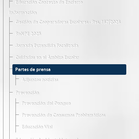
Educación Contexto de Encierro
Información
Gestión de Cooperadoras Escolares · Res. 167/2026
ReNPE 2025
Jornada Extendida Focalizada
Cuidados en el Ámbito Escolar
Partes de prensa
Adjuntos noticias
Prevención
Prevención del Dengue
Prevención de Consumos Problemáticos
Educación Vial