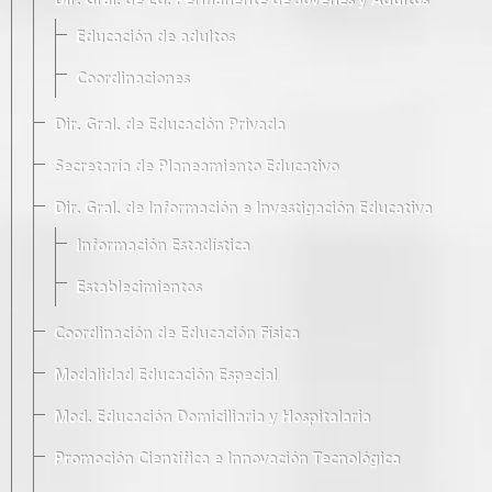
Dir. Gral. de Ed. Permanente de Jóvenes y Adultos
Educación de adultos
Coordinaciones
Dir. Gral. de Educación Privada
Secretaría de Planeamiento Educativo
Dir. Gral. de Información e Investigación Educativa
Información Estadística
Establecimientos
Coordinación de Educación Física
Modalidad Educación Especial
Mod. Educación Domiciliaria y Hospitalaria
Promoción Científica e Innovación Tecnológica