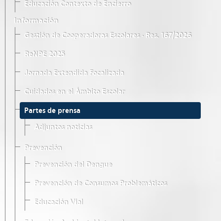
Educación Contexto de Encierro
Información
Gestión de Cooperadoras Escolares · Res. 167/2026
ReNPE 2025
Jornada Extendida Focalizada
Cuidados en el Ámbito Escolar
Partes de prensa
Adjuntos noticias
Prevención
Prevención del Dengue
Prevención de Consumos Problemáticos
Educación Vial