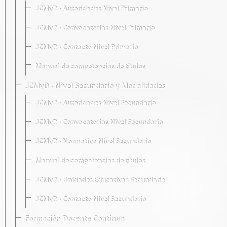
JCMyD · Autoridades Nivel Primario
JCMyD · Convocatorias Nivel Primario
JCMyD · Contacto Nivel Primario
Manual de competencias de títulos
JCMyD · Nivel Secundario y Modalidades
JCMyD · Autoridades Nivel Secundario
JCMyD · Convocatorias Nivel Secundario
JCMyD · Normativa Nivel Secundario
Manual de competencias de títulos
JCMyD · Unidades Educativas Secundaria
JCMyD · Contacto Nivel Secundario
Formación Docente Continua