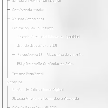
Educación Ambiental Integral
Convivencia escolar
Museos Conectados
Educación Sexual Integral
Jornada Provincial Educar en Igualdad
Espacio Específico de ESI
Aprendamos ESI - Materiales de consulta
ESI y Desarrollo Curricular en Salta
Turismo Estudiantil
Servicios
Boletín de Calificaciones Digital
Sistema Virtual de Formación a Distancia