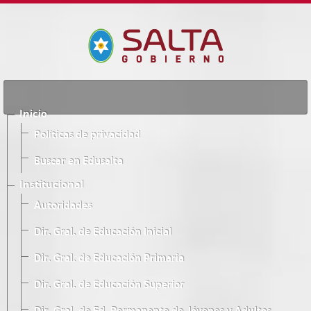
Inicio
Políticas de privacidad
Buscar en Edusalta
Institucional
Autoridades
Dir. Gral. de Educación Inicial
Dir. Gral. de Educación Primaria
Dir. Gral. de Educación Superior