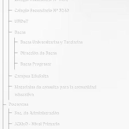
Colegio Secundario Nº 5212
Colegio Secundario Nº 5240
UFIDeT
Becas
Becas Universitarias y Terciarias
Dirección de Becas
Becas Progresar
Campus EduSalta
Materiales de consulta para la comunidad
educativa
Docentes
Sec. de Administración
JCMyD · Nivel Primario