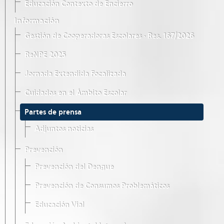
Educación Contexto de Encierro
Información
Gestión de Cooperadoras Escolares · Res. 167/2026
ReNPE 2025
Jornada Extendida Focalizada
Cuidados en el Ámbito Escolar
Partes de prensa
Adjuntos noticias
Prevención
Prevención del Dengue
Prevención de Consumos Problemáticos
Educación Vial