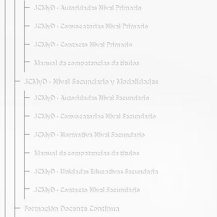
JCMyD · Autoridades Nivel Primario
JCMyD · Convocatorias Nivel Primario
JCMyD · Contacto Nivel Primario
Manual de competencias de títulos
JCMyD · Nivel Secundario y Modalidades
JCMyD · Autoridades Nivel Secundario
JCMyD · Convocatorias Nivel Secundario
JCMyD · Normativa Nivel Secundario
Manual de competencias de títulos
JCMyD · Unidades Educativas Secundaria
JCMyD · Contacto Nivel Secundario
Formación Docente Continua