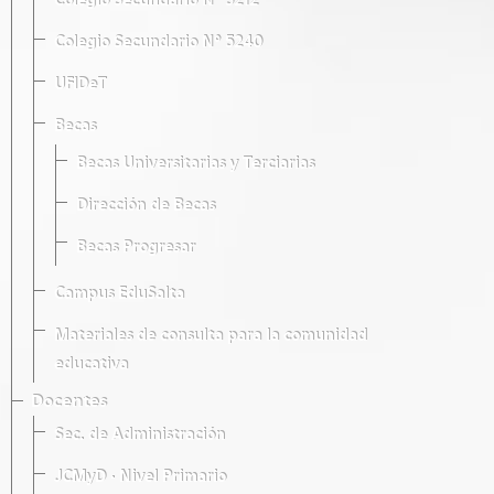
Colegio Secundario Nº 5212
Colegio Secundario Nº 5240
UFIDeT
Becas
Becas Universitarias y Terciarias
Dirección de Becas
Becas Progresar
Campus EduSalta
Materiales de consulta para la comunidad
educativa
Docentes
Sec. de Administración
JCMyD · Nivel Primario