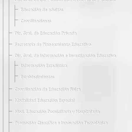
Dir. Gral. de Ed. Permanente de Jóvenes y Adultos
Educación de adultos
Coordinaciones
Dir. Gral. de Educación Privada
Secretaría de Planeamiento Educativo
Dir. Gral. de Información e Investigación Educativa
Información Estadística
Establecimientos
Coordinación de Educación Física
Modalidad Educación Especial
Mod. Educación Domiciliaria y Hospitalaria
Promoción Científica e Innovación Tecnológica