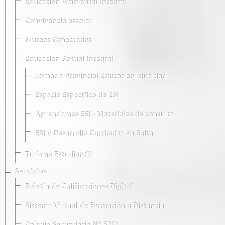
Educación Ambiental Integral
Convivencia escolar
Museos Conectados
Educación Sexual Integral
Jornada Provincial Educar en Igualdad
Espacio Específico de ESI
Aprendamos ESI - Materiales de consulta
ESI y Desarrollo Curricular en Salta
Turismo Estudiantil
Servicios
Boletín de Calificaciones Digital
Sistema Virtual de Formación a Distancia