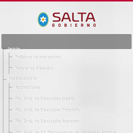
Inicio
Políticas de privacidad
Buscar en Edusalta
Institucional
Autoridades
Dir. Gral. de Educación Inicial
Dir. Gral. de Educación Primaria
Dir. Gral. de Educación Superior