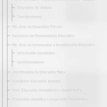
Dir. Gral. de Ed. Permanente de Jóvenes y Adultos
Educación de adultos
Coordinaciones
Dir. Gral. de Educación Privada
Secretaría de Planeamiento Educativo
Dir. Gral. de Información e Investigación Educativa
Información Estadística
Establecimientos
Coordinación de Educación Física
Modalidad Educación Especial
Mod. Educación Domiciliaria y Hospitalaria
Promoción Científica e Innovación Tecnológica