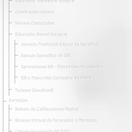
Educación Ambiental Integral
Convivencia escolar
Museos Conectados
Educación Sexual Integral
Jornada Provincial Educar en Igualdad
Espacio Específico de ESI
Aprendamos ESI - Materiales de consulta
ESI y Desarrollo Curricular en Salta
Turismo Estudiantil
Servicios
Boletín de Calificaciones Digital
Sistema Virtual de Formación a Distancia