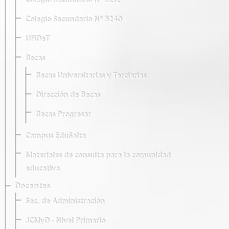
Colegio Secundario Nº 5212
Colegio Secundario Nº 5240
UFIDeT
Becas
Becas Universitarias y Terciarias
Dirección de Becas
Becas Progresar
Campus EduSalta
Materiales de consulta para la comunidad
educativa
Docentes
Sec. de Administración
JCMyD · Nivel Primario