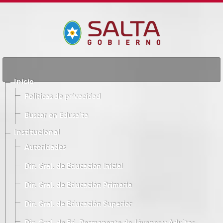
Inicio
Políticas de privacidad
Buscar en Edusalta
Institucional
Autoridades
Dir. Gral. de Educación Inicial
Dir. Gral. de Educación Primaria
Dir. Gral. de Educación Superior