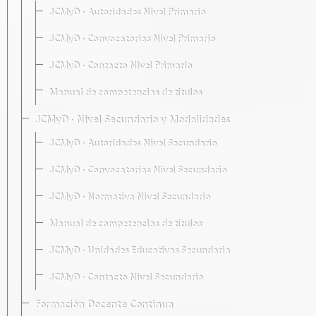
JCMyD · Autoridades Nivel Primario
JCMyD · Convocatorias Nivel Primario
JCMyD · Contacto Nivel Primario
Manual de competencias de títulos
JCMyD · Nivel Secundario y Modalidades
JCMyD · Autoridades Nivel Secundario
JCMyD · Convocatorias Nivel Secundario
JCMyD · Normativa Nivel Secundario
Manual de competencias de títulos
JCMyD · Unidades Educativas Secundaria
JCMyD · Contacto Nivel Secundario
Formación Docente Continua