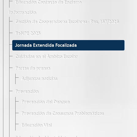
Educación Contexto de Encierro
Información
Gestión de Cooperadoras Escolares · Res. 167/2026
ReNPE 2025
Jornada Extendida Focalizada
Cuidados en el Ámbito Escolar
Partes de prensa
Adjuntos noticias
Prevención
Prevención del Dengue
Prevención de Consumos Problemáticos
Educación Vial