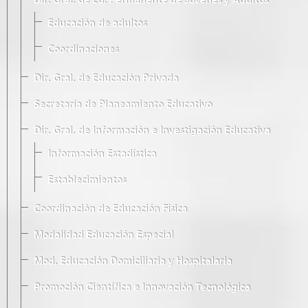
Dir. Gral. de Ed. Permanente de Jóvenes y Adultos
Educación de adultos
Coordinaciones
Dir. Gral. de Educación Privada
Secretaría de Planeamiento Educativo
Dir. Gral. de Información e Investigación Educativa
Información Estadística
Establecimientos
Coordinación de Educación Física
Modalidad Educación Especial
Mod. Educación Domiciliaria y Hospitalaria
Promoción Científica e Innovación Tecnológica