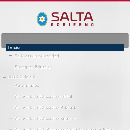
Inicio
Políticas de privacidad
Buscar en Edusalta
Institucional
Autoridades
Dir. Gral. de Educación Inicial
Dir. Gral. de Educación Primaria
Dir. Gral. de Educación Superior