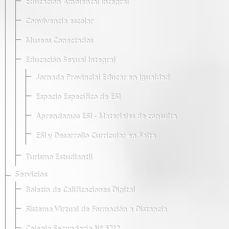
Educación Ambiental Integral
Convivencia escolar
Museos Conectados
Educación Sexual Integral
Jornada Provincial Educar en Igualdad
Espacio Específico de ESI
Aprendamos ESI - Materiales de consulta
ESI y Desarrollo Curricular en Salta
Turismo Estudiantil
Servicios
Boletín de Calificaciones Digital
Sistema Virtual de Formación a Distancia