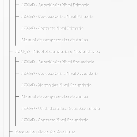
JCMyD · Autoridades Nivel Primario
JCMyD · Convocatorias Nivel Primario
JCMyD · Contacto Nivel Primario
Manual de competencias de títulos
JCMyD · Nivel Secundario y Modalidades
JCMyD · Autoridades Nivel Secundario
JCMyD · Convocatorias Nivel Secundario
JCMyD · Normativa Nivel Secundario
Manual de competencias de títulos
JCMyD · Unidades Educativas Secundaria
JCMyD · Contacto Nivel Secundario
Formación Docente Continua