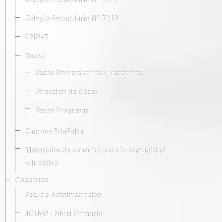
Colegio Secundario Nº 5212
Colegio Secundario Nº 5240
UFIDeT
Becas
Becas Universitarias y Terciarias
Dirección de Becas
Becas Progresar
Campus EduSalta
Materiales de consulta para la comunidad
educativa
Docentes
Sec. de Administración
JCMyD · Nivel Primario