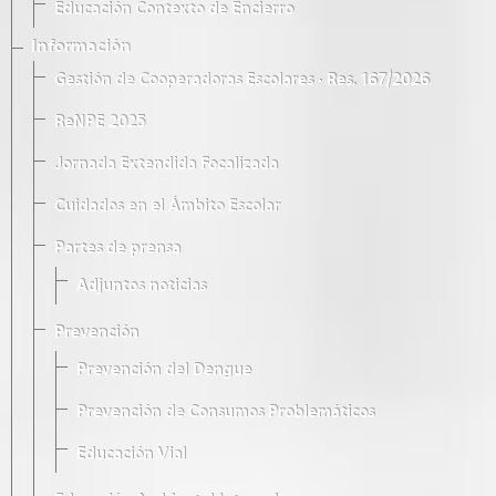
Educación Contexto de Encierro
Información
Gestión de Cooperadoras Escolares · Res. 167/2026
ReNPE 2025
Jornada Extendida Focalizada
Cuidados en el Ámbito Escolar
Partes de prensa
Adjuntos noticias
Prevención
Prevención del Dengue
Prevención de Consumos Problemáticos
Educación Vial