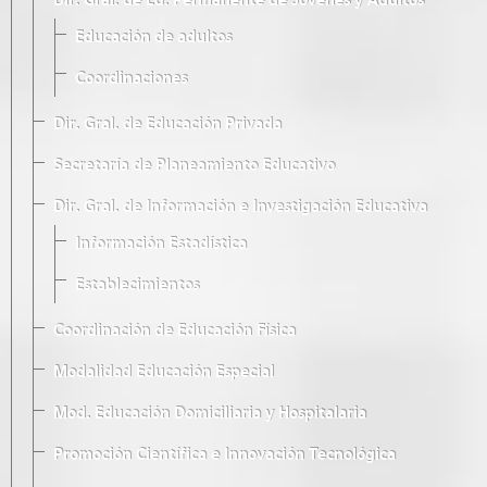
Dir. Gral. de Ed. Permanente de Jóvenes y Adultos
Educación de adultos
Coordinaciones
Dir. Gral. de Educación Privada
Secretaría de Planeamiento Educativo
Dir. Gral. de Información e Investigación Educativa
Información Estadística
Establecimientos
Coordinación de Educación Física
Modalidad Educación Especial
Mod. Educación Domiciliaria y Hospitalaria
Promoción Científica e Innovación Tecnológica