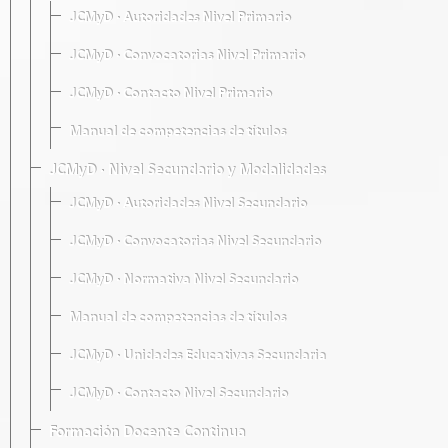
JCMyD · Autoridades Nivel Primario
JCMyD · Convocatorias Nivel Primario
JCMyD · Contacto Nivel Primario
Manual de competencias de títulos
JCMyD · Nivel Secundario y Modalidades
JCMyD · Autoridades Nivel Secundario
JCMyD · Convocatorias Nivel Secundario
JCMyD · Normativa Nivel Secundario
Manual de competencias de títulos
JCMyD · Unidades Educativas Secundaria
JCMyD · Contacto Nivel Secundario
Formación Docente Continua