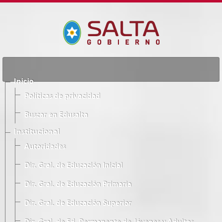
Inicio
Políticas de privacidad
Buscar en Edusalta
Institucional
Autoridades
Dir. Gral. de Educación Inicial
Dir. Gral. de Educación Primaria
Dir. Gral. de Educación Superior