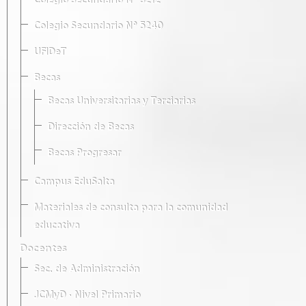
Colegio Secundario Nº 5212
Colegio Secundario Nº 5240
UFIDeT
Becas
Becas Universitarias y Terciarias
Dirección de Becas
Becas Progresar
Campus EduSalta
Materiales de consulta para la comunidad
educativa
Docentes
Sec. de Administración
JCMyD · Nivel Primario