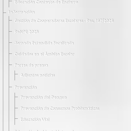
Educación Contexto de Encierro
Información
Gestión de Cooperadoras Escolares · Res. 167/2026
ReNPE 2025
Jornada Extendida Focalizada
Cuidados en el Ámbito Escolar
Partes de prensa
Adjuntos noticias
Prevención
Prevención del Dengue
Prevención de Consumos Problemáticos
Educación Vial