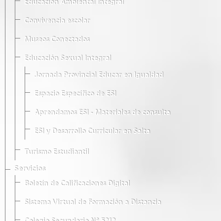
Educación Ambiental Integral
Convivencia escolar
Museos Conectados
Educación Sexual Integral
Jornada Provincial Educar en Igualdad
Espacio Específico de ESI
Aprendamos ESI - Materiales de consulta
ESI y Desarrollo Curricular en Salta
Turismo Estudiantil
Servicios
Boletín de Calificaciones Digital
Sistema Virtual de Formación a Distancia