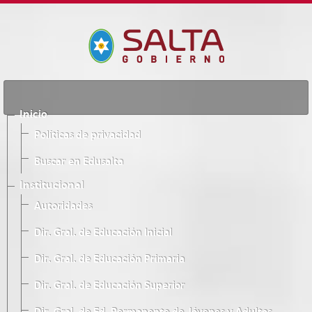
Inicio
Políticas de privacidad
Buscar en Edusalta
Institucional
Autoridades
Dir. Gral. de Educación Inicial
Dir. Gral. de Educación Primaria
Dir. Gral. de Educación Superior