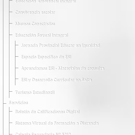
Educación Ambiental Integral
Convivencia escolar
Museos Conectados
Educación Sexual Integral
Jornada Provincial Educar en Igualdad
Espacio Específico de ESI
Aprendamos ESI - Materiales de consulta
ESI y Desarrollo Curricular en Salta
Turismo Estudiantil
Servicios
Boletín de Calificaciones Digital
Sistema Virtual de Formación a Distancia