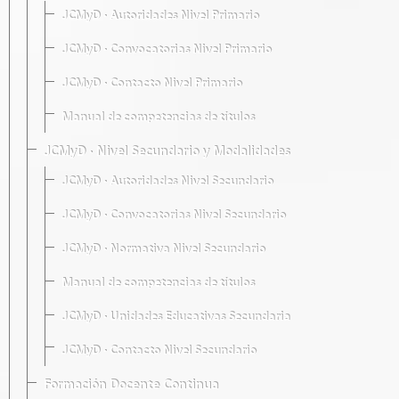
JCMyD · Autoridades Nivel Primario
JCMyD · Convocatorias Nivel Primario
JCMyD · Contacto Nivel Primario
Manual de competencias de títulos
JCMyD · Nivel Secundario y Modalidades
JCMyD · Autoridades Nivel Secundario
JCMyD · Convocatorias Nivel Secundario
JCMyD · Normativa Nivel Secundario
Manual de competencias de títulos
JCMyD · Unidades Educativas Secundaria
JCMyD · Contacto Nivel Secundario
Formación Docente Continua