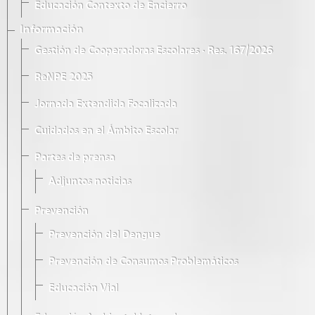
Educación Contexto de Encierro
Información
Gestión de Cooperadoras Escolares · Res. 167/2026
ReNPE 2025
Jornada Extendida Focalizada
Cuidados en el Ámbito Escolar
Partes de prensa
Adjuntos noticias
Prevención
Prevención del Dengue
Prevención de Consumos Problemáticos
Educación Vial