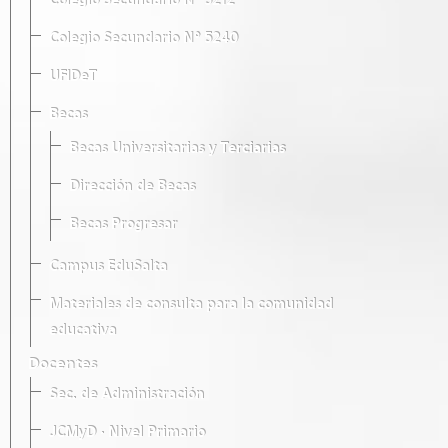
Colegio Secundario Nº 5212
Colegio Secundario Nº 5240
UFIDeT
Becas
Becas Universitarias y Terciarias
Dirección de Becas
Becas Progresar
Campus EduSalta
Materiales de consulta para la comunidad
educativa
Docentes
Sec. de Administración
JCMyD · Nivel Primario