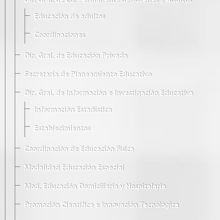
Dir. Gral. de Ed. Permanente de Jóvenes y Adultos
Educación de adultos
Coordinaciones
Dir. Gral. de Educación Privada
Secretaría de Planeamiento Educativo
Dir. Gral. de Información e Investigación Educativa
Información Estadística
Establecimientos
Coordinación de Educación Física
Modalidad Educación Especial
Mod. Educación Domiciliaria y Hospitalaria
Promoción Científica e Innovación Tecnológica