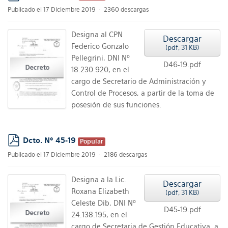
pdf
Publicado el 17 Diciembre 2019
2360 descargas
Designa al CPN
Descargar
Federico Gonzalo
(
pdf,
31 KB
)
Pellegrini, DNI Nº
D46-19.pdf
18.230.920, en el
cargo de Secretario de Administración y
Control de Procesos, a partir de la toma de
posesión de sus funciones.
Dcto. Nº 45-19
Popular
pdf
Publicado el 17 Diciembre 2019
2186 descargas
Designa a la Lic.
Descargar
Roxana Elizabeth
(
pdf,
31 KB
)
Celeste Dib, DNI Nº
D45-19.pdf
24.138.195, en el
cargo de Secretaria de Gestión Educativa, a