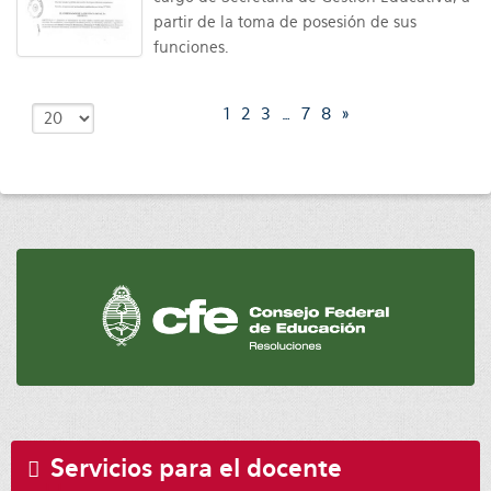
partir de la toma de posesión de sus
funciones.
1
2
3
…
7
8
»
Servicios para el docente