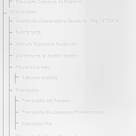
Educación Contexto de Encierro
Información
Gestión de Cooperadoras Escolares · Res. 167/2026
ReNPE 2025
Jornada Extendida Focalizada
Cuidados en el Ámbito Escolar
Partes de prensa
Adjuntos noticias
Prevención
Prevención del Dengue
Prevención de Consumos Problemáticos
Educación Vial