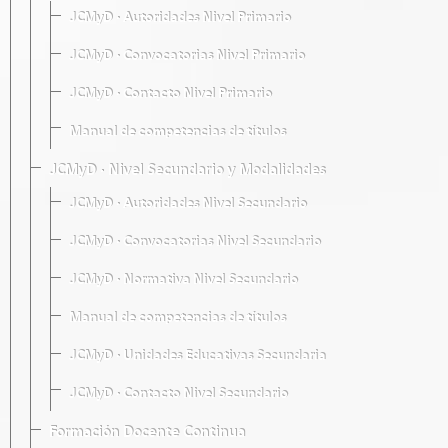
JCMyD · Autoridades Nivel Primario
JCMyD · Convocatorias Nivel Primario
JCMyD · Contacto Nivel Primario
Manual de competencias de títulos
JCMyD · Nivel Secundario y Modalidades
JCMyD · Autoridades Nivel Secundario
JCMyD · Convocatorias Nivel Secundario
JCMyD · Normativa Nivel Secundario
Manual de competencias de títulos
JCMyD · Unidades Educativas Secundaria
JCMyD · Contacto Nivel Secundario
Formación Docente Continua