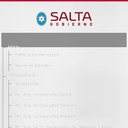
Inicio
Políticas de privacidad
Buscar en Edusalta
Institucional
Autoridades
Dir. Gral. de Educación Inicial
Dir. Gral. de Educación Primaria
Dir. Gral. de Educación Superior