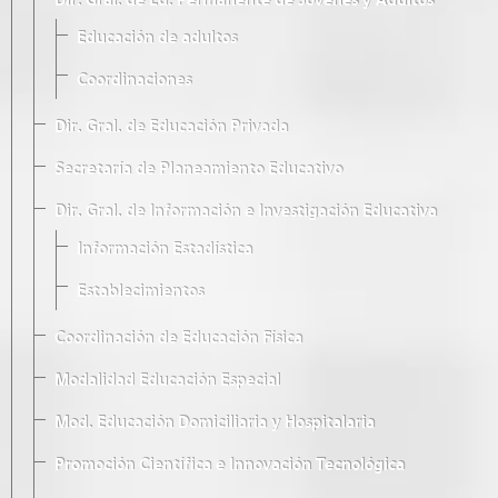
Dir. Gral. de Ed. Permanente de Jóvenes y Adultos
Educación de adultos
Coordinaciones
Dir. Gral. de Educación Privada
Secretaría de Planeamiento Educativo
Dir. Gral. de Información e Investigación Educativa
Información Estadística
Establecimientos
Coordinación de Educación Física
Modalidad Educación Especial
Mod. Educación Domiciliaria y Hospitalaria
Promoción Científica e Innovación Tecnológica