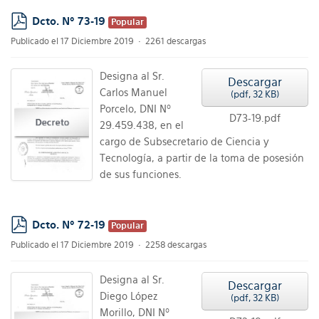
Dcto. Nº 73-19
Popular
pdf
Publicado el 17 Diciembre 2019
2261 descargas
Designa al Sr.
Descargar
Carlos Manuel
(
pdf,
32 KB
)
Porcelo, DNI Nº
D73-19.pdf
29.459.438, en el
cargo de Subsecretario de Ciencia y
Tecnología, a partir de la toma de posesión
de sus funciones.
Dcto. Nº 72-19
Popular
pdf
Publicado el 17 Diciembre 2019
2258 descargas
Designa al Sr.
Descargar
Diego López
(
pdf,
32 KB
)
Morillo, DNI Nº