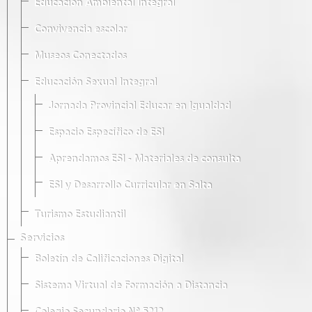
Educación Ambiental Integral
Convivencia escolar
Museos Conectados
Educación Sexual Integral
Jornada Provincial Educar en Igualdad
Espacio Específico de ESI
Aprendamos ESI - Materiales de consulta
ESI y Desarrollo Curricular en Salta
Turismo Estudiantil
Servicios
Boletín de Calificaciones Digital
Sistema Virtual de Formación a Distancia