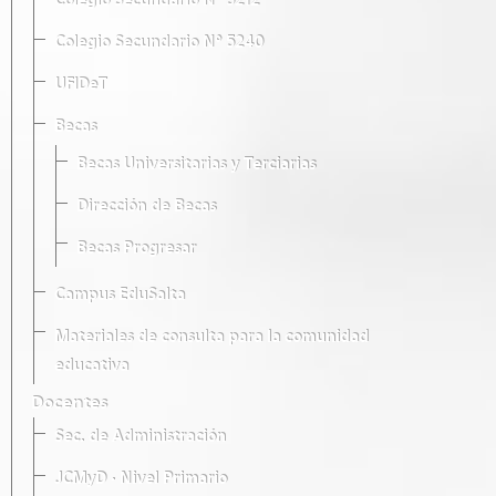
Colegio Secundario Nº 5212
Colegio Secundario Nº 5240
UFIDeT
Becas
Becas Universitarias y Terciarias
Dirección de Becas
Becas Progresar
Campus EduSalta
Materiales de consulta para la comunidad
educativa
Docentes
Sec. de Administración
JCMyD · Nivel Primario