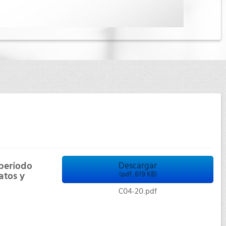
 período
Descargar
atos y
(
pdf,
619 KB
)
C04-20.pdf