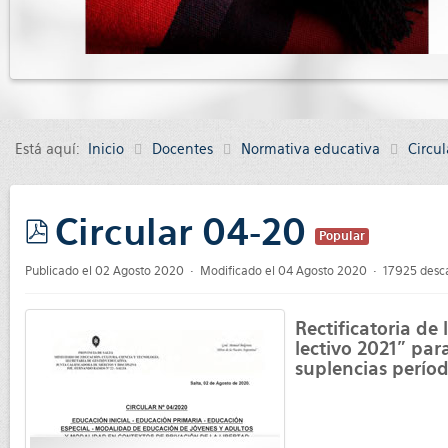
Está aquí:
Inicio
Docentes
Normativa educativa
Circul
Circular 04-20
Popular
pdf
Publicado el 02 Agosto 2020
Modificado el 04 Agosto 2020
17925 desc
Rectificatoria de
lectivo 2021” par
suplencias perío