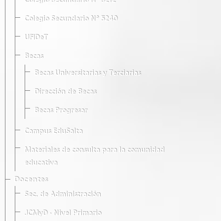
Colegio Secundario Nº 5212
Colegio Secundario Nº 5240
UFIDeT
Becas
Becas Universitarias y Terciarias
Dirección de Becas
Becas Progresar
Campus EduSalta
Materiales de consulta para la comunidad
educativa
Docentes
Sec. de Administración
JCMyD · Nivel Primario