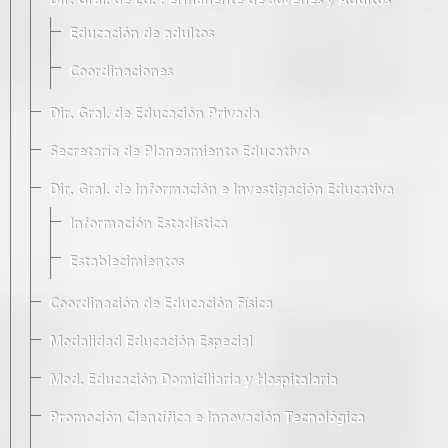
Dir. Gral. de Ed. Permanente de Jóvenes y Adultos
Educación de adultos
Coordinaciones
Dir. Gral. de Educación Privada
Secretaría de Planeamiento Educativo
Dir. Gral. de Información e Investigación Educativa
Información Estadística
Establecimientos
Coordinación de Educación Física
Modalidad Educación Especial
Mod. Educación Domiciliaria y Hospitalaria
Promoción Científica e Innovación Tecnológica