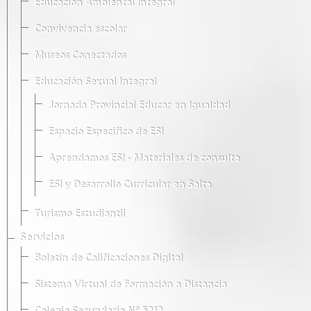
Educación Ambiental Integral
Convivencia escolar
Museos Conectados
Educación Sexual Integral
Jornada Provincial Educar en Igualdad
Espacio Específico de ESI
Aprendamos ESI - Materiales de consulta
ESI y Desarrollo Curricular en Salta
Turismo Estudiantil
Servicios
Boletín de Calificaciones Digital
Sistema Virtual de Formación a Distancia