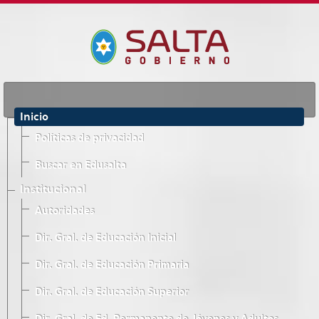
Inicio
Políticas de privacidad
Buscar en Edusalta
Institucional
Autoridades
Dir. Gral. de Educación Inicial
Dir. Gral. de Educación Primaria
Dir. Gral. de Educación Superior