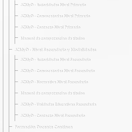
JCMyD · Autoridades Nivel Primario
JCMyD · Convocatorias Nivel Primario
JCMyD · Contacto Nivel Primario
Manual de competencias de títulos
JCMyD · Nivel Secundario y Modalidades
JCMyD · Autoridades Nivel Secundario
JCMyD · Convocatorias Nivel Secundario
JCMyD · Normativa Nivel Secundario
Manual de competencias de títulos
JCMyD · Unidades Educativas Secundaria
JCMyD · Contacto Nivel Secundario
Formación Docente Continua