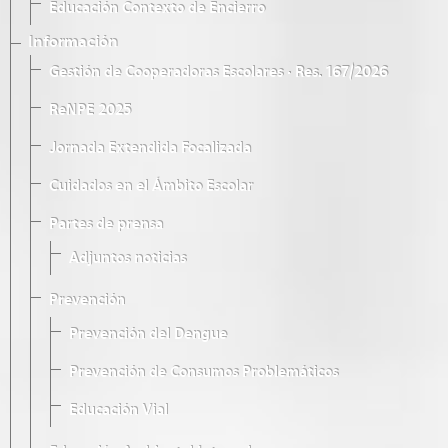
Educación Contexto de Encierro
Información
Gestión de Cooperadoras Escolares · Res. 167/2026
ReNPE 2025
Jornada Extendida Focalizada
Cuidados en el Ámbito Escolar
Partes de prensa
Adjuntos noticias
Prevención
Prevención del Dengue
Prevención de Consumos Problemáticos
Educación Vial