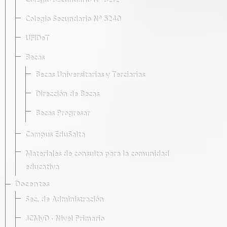
Colegio Secundario Nº 5212
Colegio Secundario Nº 5240
UFIDeT
Becas
Becas Universitarias y Terciarias
Dirección de Becas
Becas Progresar
Campus EduSalta
Materiales de consulta para la comunidad
educativa
Docentes
Sec. de Administración
JCMyD · Nivel Primario