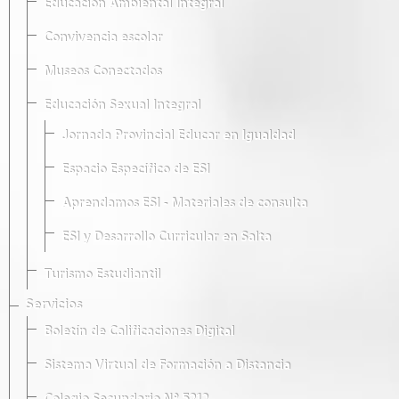
Educación Ambiental Integral
Convivencia escolar
Museos Conectados
Educación Sexual Integral
Jornada Provincial Educar en Igualdad
Espacio Específico de ESI
Aprendamos ESI - Materiales de consulta
ESI y Desarrollo Curricular en Salta
Turismo Estudiantil
Servicios
Boletín de Calificaciones Digital
Sistema Virtual de Formación a Distancia