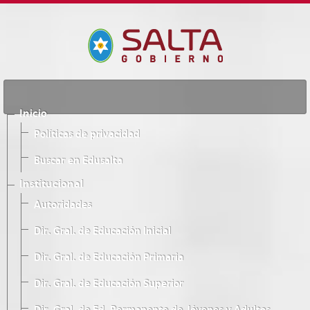
Inicio
Políticas de privacidad
Buscar en Edusalta
Institucional
Autoridades
Dir. Gral. de Educación Inicial
Dir. Gral. de Educación Primaria
Dir. Gral. de Educación Superior