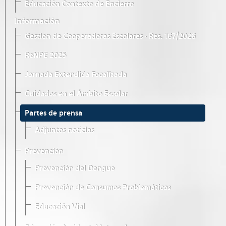
Educación Contexto de Encierro
Información
Gestión de Cooperadoras Escolares · Res. 167/2026
ReNPE 2025
Jornada Extendida Focalizada
Cuidados en el Ámbito Escolar
Partes de prensa
Adjuntos noticias
Prevención
Prevención del Dengue
Prevención de Consumos Problemáticos
Educación Vial