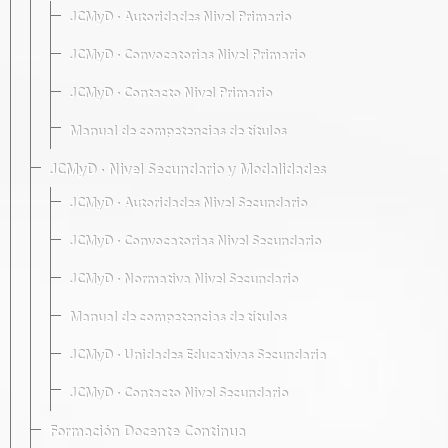
JCMyD · Autoridades Nivel Primario
JCMyD · Convocatorias Nivel Primario
JCMyD · Contacto Nivel Primario
Manual de competencias de títulos
JCMyD · Nivel Secundario y Modalidades
JCMyD · Autoridades Nivel Secundario
JCMyD · Convocatorias Nivel Secundario
JCMyD · Normativa Nivel Secundario
Manual de competencias de títulos
JCMyD · Unidades Educativas Secundaria
JCMyD · Contacto Nivel Secundario
Formación Docente Continua