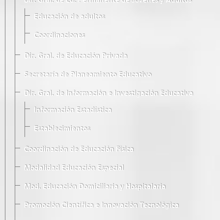
Dir. Gral. de Ed. Permanente de Jóvenes y Adultos
Educación de adultos
Coordinaciones
Dir. Gral. de Educación Privada
Secretaría de Planeamiento Educativo
Dir. Gral. de Información e Investigación Educativa
Información Estadística
Establecimientos
Coordinación de Educación Física
Modalidad Educación Especial
Mod. Educación Domiciliaria y Hospitalaria
Promoción Científica e Innovación Tecnológica