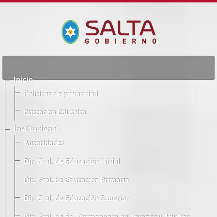
Inicio
Políticas de privacidad
Buscar en Edusalta
Institucional
Autoridades
Dir. Gral. de Educación Inicial
Dir. Gral. de Educación Primaria
Dir. Gral. de Educación Superior