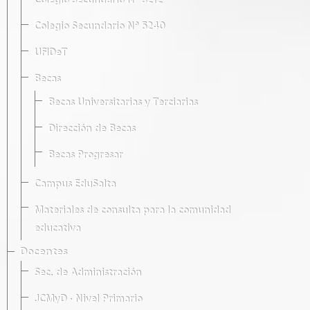
Colegio Secundario Nº 5212
Colegio Secundario Nº 5240
UFIDeT
Becas
Becas Universitarias y Terciarias
Dirección de Becas
Becas Progresar
Campus EduSalta
Materiales de consulta para la comunidad
educativa
Docentes
Sec. de Administración
JCMyD · Nivel Primario