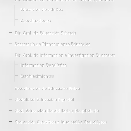
Dir. Gral. de Ed. Permanente de Jóvenes y Adultos
Educación de adultos
Coordinaciones
Dir. Gral. de Educación Privada
Secretaría de Planeamiento Educativo
Dir. Gral. de Información e Investigación Educativa
Información Estadística
Establecimientos
Coordinación de Educación Física
Modalidad Educación Especial
Mod. Educación Domiciliaria y Hospitalaria
Promoción Científica e Innovación Tecnológica