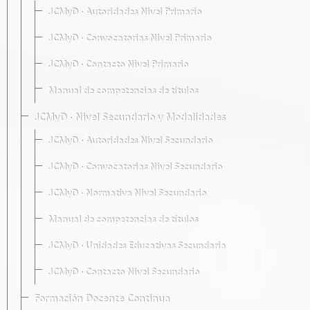
JCMyD · Autoridades Nivel Primario
JCMyD · Convocatorias Nivel Primario
JCMyD · Contacto Nivel Primario
Manual de competencias de títulos
JCMyD · Nivel Secundario y Modalidades
JCMyD · Autoridades Nivel Secundario
JCMyD · Convocatorias Nivel Secundario
JCMyD · Normativa Nivel Secundario
Manual de competencias de títulos
JCMyD · Unidades Educativas Secundaria
JCMyD · Contacto Nivel Secundario
Formación Docente Continua