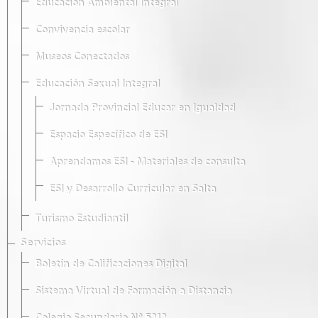
Educación Ambiental Integral
Convivencia escolar
Museos Conectados
Educación Sexual Integral
Jornada Provincial Educar en Igualdad
Espacio Específico de ESI
Aprendamos ESI - Materiales de consulta
ESI y Desarrollo Curricular en Salta
Turismo Estudiantil
Servicios
Boletín de Calificaciones Digital
Sistema Virtual de Formación a Distancia