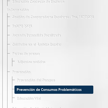
Educación Contexto de Encierro
Información
Gestión de Cooperadoras Escolares · Res. 167/2026
ReNPE 2025
Jornada Extendida Focalizada
Cuidados en el Ámbito Escolar
Partes de prensa
Adjuntos noticias
Prevención
Prevención del Dengue
Prevención de Consumos Problemáticos
Educación Vial