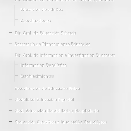
Dir. Gral. de Ed. Permanente de Jóvenes y Adultos
Educación de adultos
Coordinaciones
Dir. Gral. de Educación Privada
Secretaría de Planeamiento Educativo
Dir. Gral. de Información e Investigación Educativa
Información Estadística
Establecimientos
Coordinación de Educación Física
Modalidad Educación Especial
Mod. Educación Domiciliaria y Hospitalaria
Promoción Científica e Innovación Tecnológica