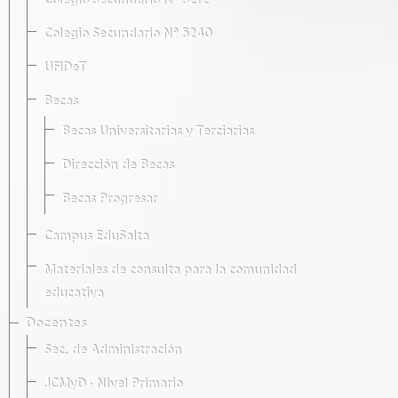
Colegio Secundario Nº 5212
Colegio Secundario Nº 5240
UFIDeT
Becas
Becas Universitarias y Terciarias
Dirección de Becas
Becas Progresar
Campus EduSalta
Materiales de consulta para la comunidad
educativa
Docentes
Sec. de Administración
JCMyD · Nivel Primario