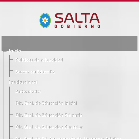
Inicio
Políticas de privacidad
Buscar en Edusalta
Institucional
Autoridades
Dir. Gral. de Educación Inicial
Dir. Gral. de Educación Primaria
Dir. Gral. de Educación Superior