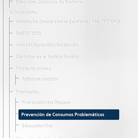
Educación Contexto de Encierro
Información
Gestión de Cooperadoras Escolares · Res. 167/2026
ReNPE 2025
Jornada Extendida Focalizada
Cuidados en el Ámbito Escolar
Partes de prensa
Adjuntos noticias
Prevención
Prevención del Dengue
Prevención de Consumos Problemáticos
Educación Vial