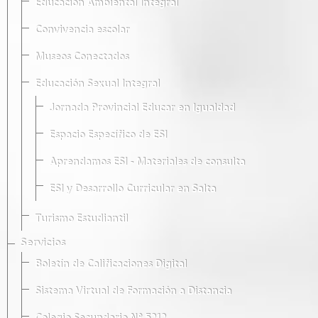
Educación Ambiental Integral
Convivencia escolar
Museos Conectados
Educación Sexual Integral
Jornada Provincial Educar en Igualdad
Espacio Específico de ESI
Aprendamos ESI - Materiales de consulta
ESI y Desarrollo Curricular en Salta
Turismo Estudiantil
Servicios
Boletín de Calificaciones Digital
Sistema Virtual de Formación a Distancia