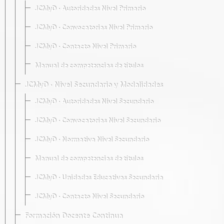
JCMyD · Autoridades Nivel Primario
JCMyD · Convocatorias Nivel Primario
JCMyD · Contacto Nivel Primario
Manual de competencias de títulos
JCMyD · Nivel Secundario y Modalidades
JCMyD · Autoridades Nivel Secundario
JCMyD · Convocatorias Nivel Secundario
JCMyD · Normativa Nivel Secundario
Manual de competencias de títulos
JCMyD · Unidades Educativas Secundaria
JCMyD · Contacto Nivel Secundario
Formación Docente Continua