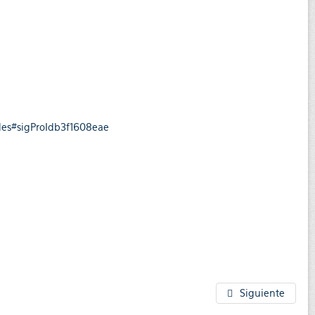
ales#sigProIdb3f1608eae
Siguiente