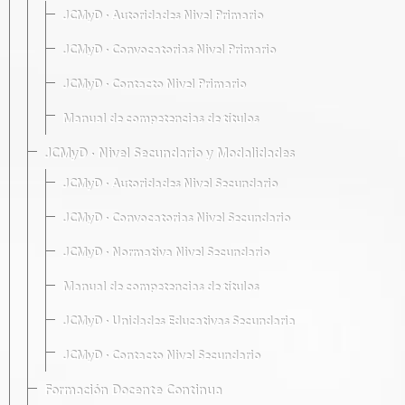
JCMyD · Autoridades Nivel Primario
JCMyD · Convocatorias Nivel Primario
JCMyD · Contacto Nivel Primario
Manual de competencias de títulos
JCMyD · Nivel Secundario y Modalidades
JCMyD · Autoridades Nivel Secundario
JCMyD · Convocatorias Nivel Secundario
JCMyD · Normativa Nivel Secundario
Manual de competencias de títulos
JCMyD · Unidades Educativas Secundaria
JCMyD · Contacto Nivel Secundario
Formación Docente Continua