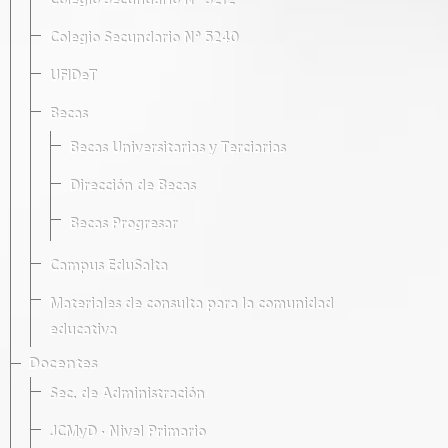
Colegio Secundario Nº 5212
Colegio Secundario Nº 5240
UFIDeT
Becas
Becas Universitarias y Terciarias
Dirección de Becas
Becas Progresar
Campus EduSalta
Materiales de consulta para la comunidad
educativa
Docentes
Sec. de Administración
JCMyD · Nivel Primario