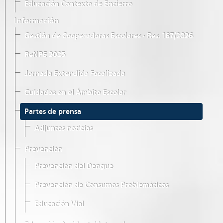
Educación Contexto de Encierro
Información
Gestión de Cooperadoras Escolares · Res. 167/2026
ReNPE 2025
Jornada Extendida Focalizada
Cuidados en el Ámbito Escolar
Partes de prensa
Adjuntos noticias
Prevención
Prevención del Dengue
Prevención de Consumos Problemáticos
Educación Vial