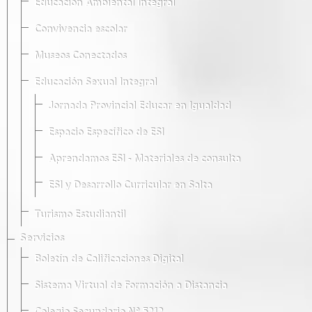
Educación Ambiental Integral
Convivencia escolar
Museos Conectados
Educación Sexual Integral
Jornada Provincial Educar en Igualdad
Espacio Específico de ESI
Aprendamos ESI - Materiales de consulta
ESI y Desarrollo Curricular en Salta
Turismo Estudiantil
Servicios
Boletín de Calificaciones Digital
Sistema Virtual de Formación a Distancia