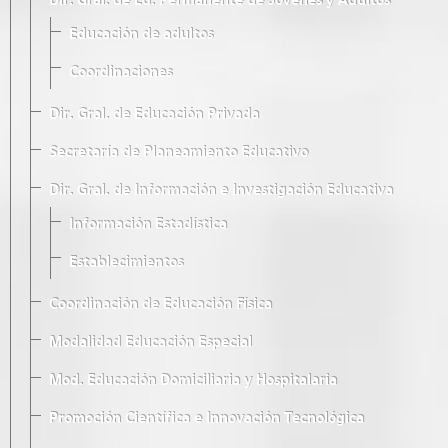
Dir. Gral. de Ed. Permanente de Jóvenes y Adultos
Educación de adultos
Coordinaciones
Dir. Gral. de Educación Privada
Secretaría de Planeamiento Educativo
Dir. Gral. de Información e Investigación Educativa
Información Estadística
Establecimientos
Coordinación de Educación Física
Modalidad Educación Especial
Mod. Educación Domiciliaria y Hospitalaria
Promoción Científica e Innovación Tecnológica