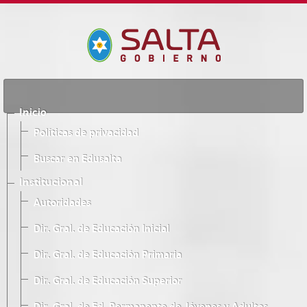
Inicio
Políticas de privacidad
Buscar en Edusalta
Institucional
Autoridades
Dir. Gral. de Educación Inicial
Dir. Gral. de Educación Primaria
Dir. Gral. de Educación Superior