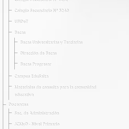
Colegio Secundario Nº 5212
Colegio Secundario Nº 5240
UFIDeT
Becas
Becas Universitarias y Terciarias
Dirección de Becas
Becas Progresar
Campus EduSalta
Materiales de consulta para la comunidad
educativa
Docentes
Sec. de Administración
JCMyD · Nivel Primario