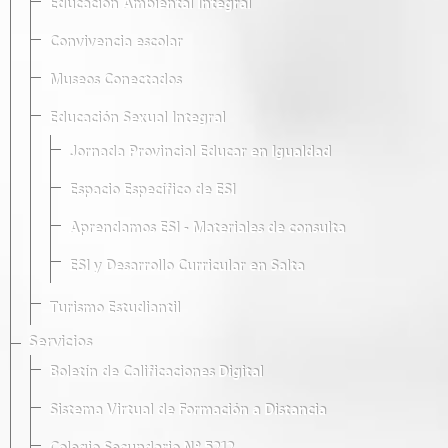
Educación Ambiental Integral
Convivencia escolar
Museos Conectados
Educación Sexual Integral
Jornada Provincial Educar en Igualdad
Espacio Específico de ESI
Aprendamos ESI - Materiales de consulta
ESI y Desarrollo Curricular en Salta
Turismo Estudiantil
Servicios
Boletín de Calificaciones Digital
Sistema Virtual de Formación a Distancia