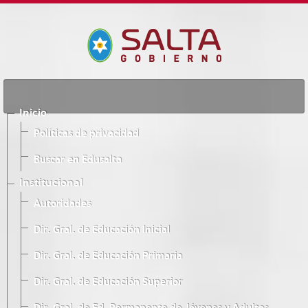
Inicio
Políticas de privacidad
Buscar en Edusalta
Institucional
Autoridades
Dir. Gral. de Educación Inicial
Dir. Gral. de Educación Primaria
Dir. Gral. de Educación Superior