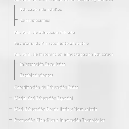
Dir. Gral. de Ed. Permanente de Jóvenes y Adultos
Educación de adultos
Coordinaciones
Dir. Gral. de Educación Privada
Secretaría de Planeamiento Educativo
Dir. Gral. de Información e Investigación Educativa
Información Estadística
Establecimientos
Coordinación de Educación Física
Modalidad Educación Especial
Mod. Educación Domiciliaria y Hospitalaria
Promoción Científica e Innovación Tecnológica