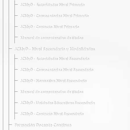
JCMyD · Autoridades Nivel Primario
JCMyD · Convocatorias Nivel Primario
JCMyD · Contacto Nivel Primario
Manual de competencias de títulos
JCMyD · Nivel Secundario y Modalidades
JCMyD · Autoridades Nivel Secundario
JCMyD · Convocatorias Nivel Secundario
JCMyD · Normativa Nivel Secundario
Manual de competencias de títulos
JCMyD · Unidades Educativas Secundaria
JCMyD · Contacto Nivel Secundario
Formación Docente Continua