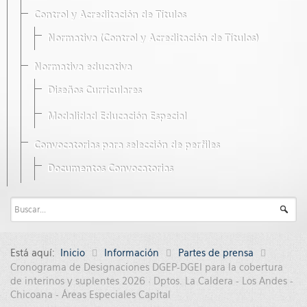
Control y Acreditación de Títulos
Normativa (Control y Acreditación de Títulos)
Normativa educativa
Diseños Curriculares
Modalidad Educación Especial
Convocatorias para selección de perfiles
Documentos Convocatorias
Está aquí:
Inicio
Información
Partes de prensa
Cronograma de Designaciones DGEP-DGEI para la cobertura
de interinos y suplentes 2026 · Dptos. La Caldera - Los Andes -
Chicoana - Áreas Especiales Capital