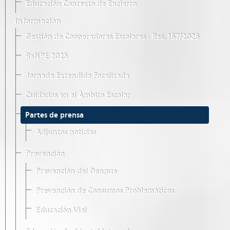
Educación Contexto de Encierro
Información
Gestión de Cooperadoras Escolares · Res. 167/2026
ReNPE 2025
Jornada Extendida Focalizada
Cuidados en el Ámbito Escolar
Partes de prensa
Adjuntos noticias
Prevención
Prevención del Dengue
Prevención de Consumos Problemáticos
Educación Vial