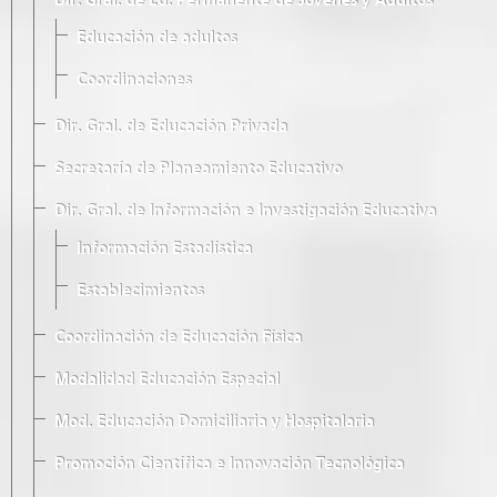
Dir. Gral. de Ed. Permanente de Jóvenes y Adultos
Educación de adultos
Coordinaciones
Dir. Gral. de Educación Privada
Secretaría de Planeamiento Educativo
Dir. Gral. de Información e Investigación Educativa
Información Estadística
Establecimientos
Coordinación de Educación Física
Modalidad Educación Especial
Mod. Educación Domiciliaria y Hospitalaria
Promoción Científica e Innovación Tecnológica