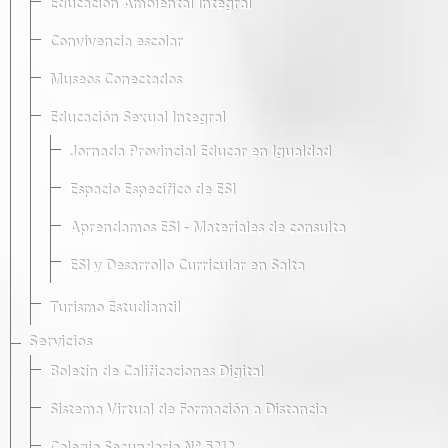
Educación Ambiental Integral
Convivencia escolar
Museos Conectados
Educación Sexual Integral
Jornada Provincial Educar en Igualdad
Espacio Específico de ESI
Aprendamos ESI - Materiales de consulta
ESI y Desarrollo Curricular en Salta
Turismo Estudiantil
Servicios
Boletín de Calificaciones Digital
Sistema Virtual de Formación a Distancia