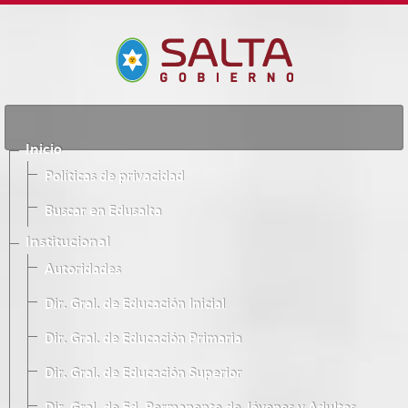
Inicio
Políticas de privacidad
Buscar en Edusalta
Institucional
Autoridades
Dir. Gral. de Educación Inicial
Dir. Gral. de Educación Primaria
Dir. Gral. de Educación Superior