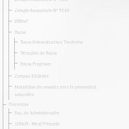
Colegio Secundario Nº 5212
Colegio Secundario Nº 5240
UFIDeT
Becas
Becas Universitarias y Terciarias
Dirección de Becas
Becas Progresar
Campus EduSalta
Materiales de consulta para la comunidad
educativa
Docentes
Sec. de Administración
JCMyD · Nivel Primario