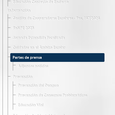
Educación Contexto de Encierro
Información
Gestión de Cooperadoras Escolares · Res. 167/2026
ReNPE 2025
Jornada Extendida Focalizada
Cuidados en el Ámbito Escolar
Partes de prensa
Adjuntos noticias
Prevención
Prevención del Dengue
Prevención de Consumos Problemáticos
Educación Vial