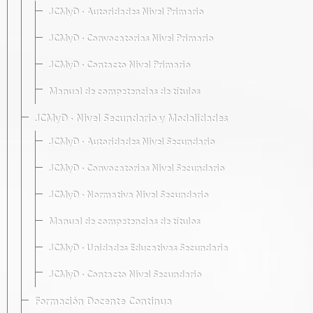
JCMyD · Autoridades Nivel Primario
JCMyD · Convocatorias Nivel Primario
JCMyD · Contacto Nivel Primario
Manual de competencias de títulos
JCMyD · Nivel Secundario y Modalidades
JCMyD · Autoridades Nivel Secundario
JCMyD · Convocatorias Nivel Secundario
JCMyD · Normativa Nivel Secundario
Manual de competencias de títulos
JCMyD · Unidades Educativas Secundaria
JCMyD · Contacto Nivel Secundario
Formación Docente Continua