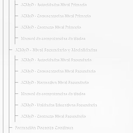
JCMyD · Autoridades Nivel Primario
JCMyD · Convocatorias Nivel Primario
JCMyD · Contacto Nivel Primario
Manual de competencias de títulos
JCMyD · Nivel Secundario y Modalidades
JCMyD · Autoridades Nivel Secundario
JCMyD · Convocatorias Nivel Secundario
JCMyD · Normativa Nivel Secundario
Manual de competencias de títulos
JCMyD · Unidades Educativas Secundaria
JCMyD · Contacto Nivel Secundario
Formación Docente Continua