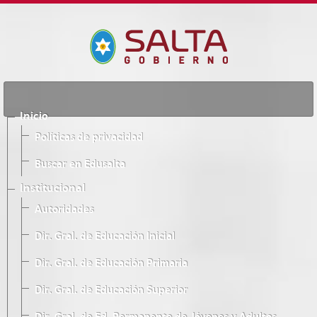
Inicio
Políticas de privacidad
Buscar en Edusalta
Institucional
Autoridades
Dir. Gral. de Educación Inicial
Dir. Gral. de Educación Primaria
Dir. Gral. de Educación Superior