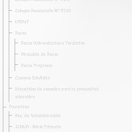
Colegio Secundario Nº 5212
Colegio Secundario Nº 5240
UFIDeT
Becas
Becas Universitarias y Terciarias
Dirección de Becas
Becas Progresar
Campus EduSalta
Materiales de consulta para la comunidad
educativa
Docentes
Sec. de Administración
JCMyD · Nivel Primario