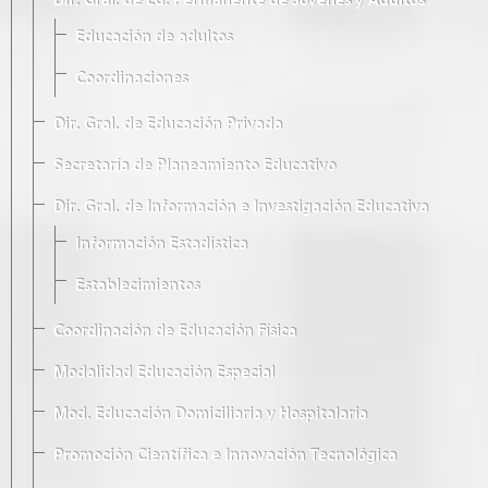
Dir. Gral. de Ed. Permanente de Jóvenes y Adultos
Educación de adultos
Coordinaciones
Dir. Gral. de Educación Privada
Secretaría de Planeamiento Educativo
Dir. Gral. de Información e Investigación Educativa
Información Estadística
Establecimientos
Coordinación de Educación Física
Modalidad Educación Especial
Mod. Educación Domiciliaria y Hospitalaria
Promoción Científica e Innovación Tecnológica