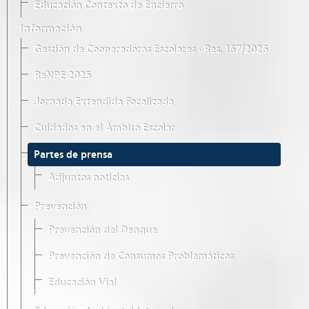
Educación Contexto de Encierro
Información
Gestión de Cooperadoras Escolares · Res. 167/2026
ReNPE 2025
Jornada Extendida Focalizada
Cuidados en el Ámbito Escolar
Partes de prensa
Adjuntos noticias
Prevención
Prevención del Dengue
Prevención de Consumos Problemáticos
Educación Vial