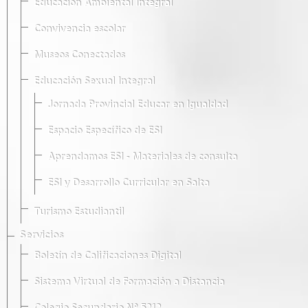
Educación Ambiental Integral
Convivencia escolar
Museos Conectados
Educación Sexual Integral
Jornada Provincial Educar en Igualdad
Espacio Específico de ESI
Aprendamos ESI - Materiales de consulta
ESI y Desarrollo Curricular en Salta
Turismo Estudiantil
Servicios
Boletín de Calificaciones Digital
Sistema Virtual de Formación a Distancia