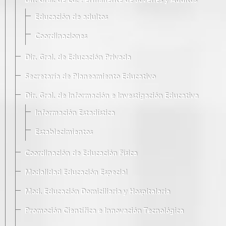
Dir. Gral. de Ed. Permanente de Jóvenes y Adultos
Educación de adultos
Coordinaciones
Dir. Gral. de Educación Privada
Secretaría de Planeamiento Educativo
Dir. Gral. de Información e Investigación Educativa
Información Estadística
Establecimientos
Coordinación de Educación Física
Modalidad Educación Especial
Mod. Educación Domiciliaria y Hospitalaria
Promoción Científica e Innovación Tecnológica