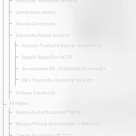
Educación Ambiental Integral
Convivencia escolar
Museos Conectados
Educación Sexual Integral
Jornada Provincial Educar en Igualdad
Espacio Específico de ESI
Aprendamos ESI - Materiales de consulta
ESI y Desarrollo Curricular en Salta
Turismo Estudiantil
Servicios
Boletín de Calificaciones Digital
Sistema Virtual de Formación a Distancia