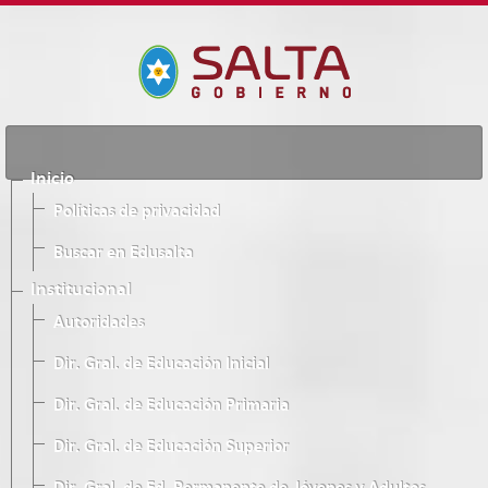
Inicio
Políticas de privacidad
Buscar en Edusalta
Institucional
Autoridades
Dir. Gral. de Educación Inicial
Dir. Gral. de Educación Primaria
Dir. Gral. de Educación Superior