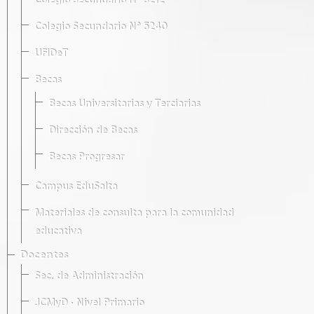
Colegio Secundario Nº 5212
Colegio Secundario Nº 5240
UFIDeT
Becas
Becas Universitarias y Terciarias
Dirección de Becas
Becas Progresar
Campus EduSalta
Materiales de consulta para la comunidad
educativa
Docentes
Sec. de Administración
JCMyD · Nivel Primario