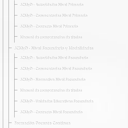
JCMyD · Autoridades Nivel Primario
JCMyD · Convocatorias Nivel Primario
JCMyD · Contacto Nivel Primario
Manual de competencias de títulos
JCMyD · Nivel Secundario y Modalidades
JCMyD · Autoridades Nivel Secundario
JCMyD · Convocatorias Nivel Secundario
JCMyD · Normativa Nivel Secundario
Manual de competencias de títulos
JCMyD · Unidades Educativas Secundaria
JCMyD · Contacto Nivel Secundario
Formación Docente Continua