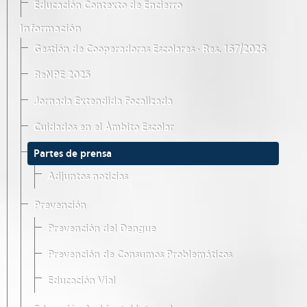
Educación Contexto de Encierro
Información
Gestión de Cooperadoras Escolares · Res. 167/2026
ReNPE 2025
Jornada Extendida Focalizada
Cuidados en el Ámbito Escolar
Partes de prensa
Adjuntos noticias
Prevención
Prevención del Dengue
Prevención de Consumos Problemáticos
Educación Vial