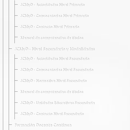
JCMyD · Autoridades Nivel Primario
JCMyD · Convocatorias Nivel Primario
JCMyD · Contacto Nivel Primario
Manual de competencias de títulos
JCMyD · Nivel Secundario y Modalidades
JCMyD · Autoridades Nivel Secundario
JCMyD · Convocatorias Nivel Secundario
JCMyD · Normativa Nivel Secundario
Manual de competencias de títulos
JCMyD · Unidades Educativas Secundaria
JCMyD · Contacto Nivel Secundario
Formación Docente Continua