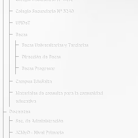
Colegio Secundario Nº 5212
Colegio Secundario Nº 5240
UFIDeT
Becas
Becas Universitarias y Terciarias
Dirección de Becas
Becas Progresar
Campus EduSalta
Materiales de consulta para la comunidad
educativa
Docentes
Sec. de Administración
JCMyD · Nivel Primario