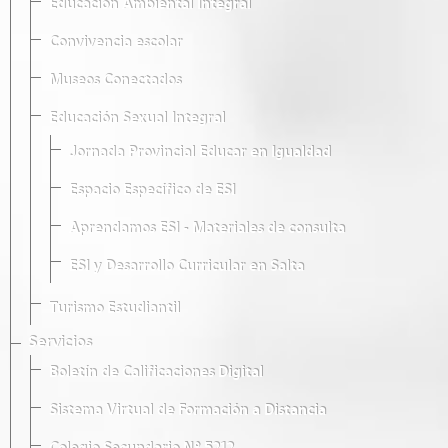
Educación Ambiental Integral
Convivencia escolar
Museos Conectados
Educación Sexual Integral
Jornada Provincial Educar en Igualdad
Espacio Específico de ESI
Aprendamos ESI - Materiales de consulta
ESI y Desarrollo Curricular en Salta
Turismo Estudiantil
Servicios
Boletín de Calificaciones Digital
Sistema Virtual de Formación a Distancia