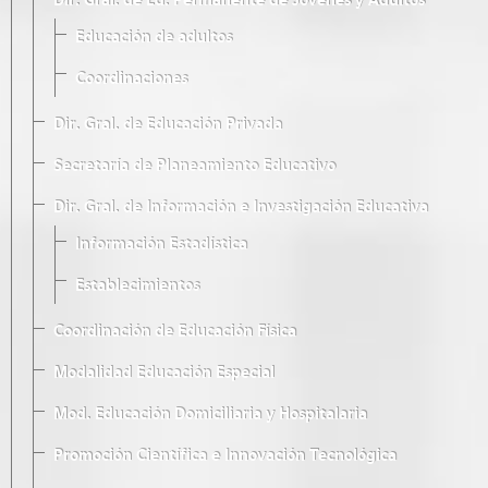
Dir. Gral. de Ed. Permanente de Jóvenes y Adultos
Educación de adultos
Coordinaciones
Dir. Gral. de Educación Privada
Secretaría de Planeamiento Educativo
Dir. Gral. de Información e Investigación Educativa
Información Estadística
Establecimientos
Coordinación de Educación Física
Modalidad Educación Especial
Mod. Educación Domiciliaria y Hospitalaria
Promoción Científica e Innovación Tecnológica