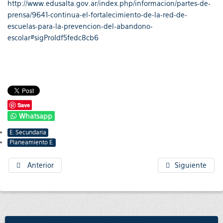
http://www.edusalta.gov.ar/index.php/informacion/partes-de-
prensa/9641-continua-el-fortalecimiento-de-la-red-de-
escuelas-para-la-prevencion-del-abandono-
escolar#sigProIdf5fedc8cb6
Save
Whatsapp
E. Secundaria
Planeamiento E.
Anterior
Siguiente