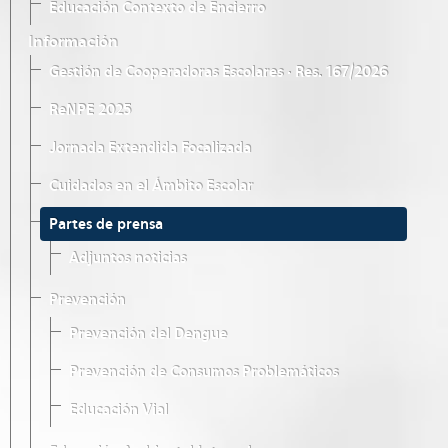
Educación Contexto de Encierro
Información
Gestión de Cooperadoras Escolares · Res. 167/2026
ReNPE 2025
Jornada Extendida Focalizada
Cuidados en el Ámbito Escolar
Partes de prensa
Adjuntos noticias
Prevención
Prevención del Dengue
Prevención de Consumos Problemáticos
Educación Vial