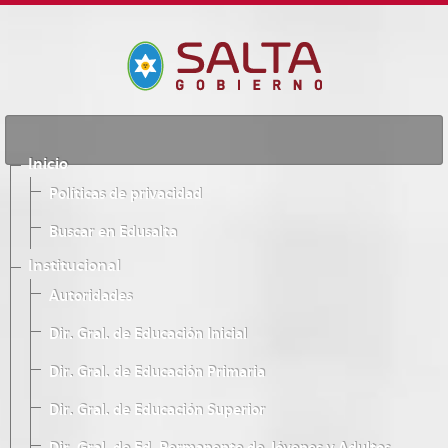
Inicio
Políticas de privacidad
Buscar en Edusalta
Institucional
Autoridades
Dir. Gral. de Educación Inicial
Dir. Gral. de Educación Primaria
Dir. Gral. de Educación Superior