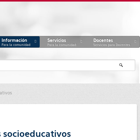
Información
Servicios
Docentes
Para la comunidad
Para la comunidad
Servicios para Docentes
ativos
s socioeducativos