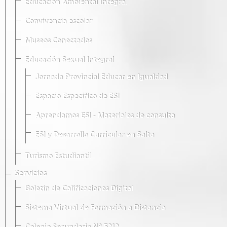
Educación Ambiental Integral
Convivencia escolar
Museos Conectados
Educación Sexual Integral
Jornada Provincial Educar en Igualdad
Espacio Específico de ESI
Aprendamos ESI - Materiales de consulta
ESI y Desarrollo Curricular en Salta
Turismo Estudiantil
Servicios
Boletín de Calificaciones Digital
Sistema Virtual de Formación a Distancia