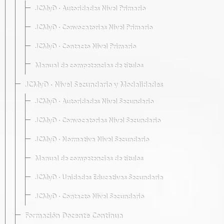
JCMyD · Autoridades Nivel Primario
JCMyD · Convocatorias Nivel Primario
JCMyD · Contacto Nivel Primario
Manual de competencias de títulos
JCMyD · Nivel Secundario y Modalidades
JCMyD · Autoridades Nivel Secundario
JCMyD · Convocatorias Nivel Secundario
JCMyD · Normativa Nivel Secundario
Manual de competencias de títulos
JCMyD · Unidades Educativas Secundaria
JCMyD · Contacto Nivel Secundario
Formación Docente Continua