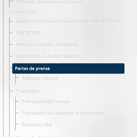
Educación Contexto de Encierro
Información
Gestión de Cooperadoras Escolares · Res. 167/2026
ReNPE 2025
Jornada Extendida Focalizada
Cuidados en el Ámbito Escolar
Partes de prensa
Adjuntos noticias
Prevención
Prevención del Dengue
Prevención de Consumos Problemáticos
Educación Vial