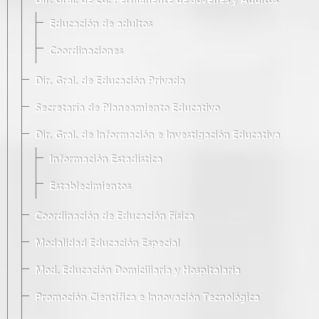
Dir. Gral. de Ed. Permanente de Jóvenes y Adultos
Educación de adultos
Coordinaciones
Dir. Gral. de Educación Privada
Secretaría de Planeamiento Educativo
Dir. Gral. de Información e Investigación Educativa
Información Estadística
Establecimientos
Coordinación de Educación Física
Modalidad Educación Especial
Mod. Educación Domiciliaria y Hospitalaria
Promoción Científica e Innovación Tecnológica