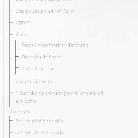
Colegio Secundario Nº 5212
Colegio Secundario Nº 5240
UFIDeT
Becas
Becas Universitarias y Terciarias
Dirección de Becas
Becas Progresar
Campus EduSalta
Materiales de consulta para la comunidad
educativa
Docentes
Sec. de Administración
JCMyD · Nivel Primario