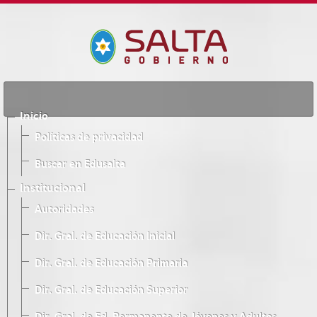
Inicio
Políticas de privacidad
Buscar en Edusalta
Institucional
Autoridades
Dir. Gral. de Educación Inicial
Dir. Gral. de Educación Primaria
Dir. Gral. de Educación Superior