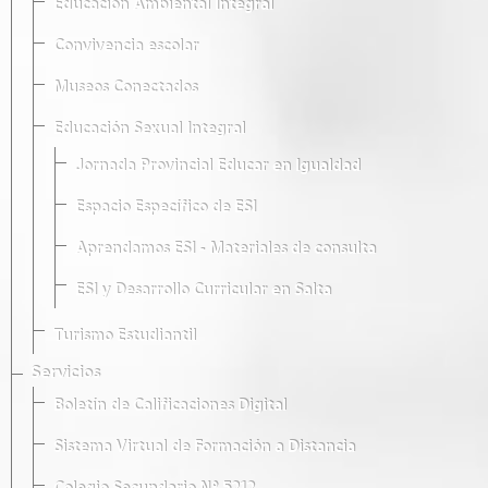
Educación Ambiental Integral
Convivencia escolar
Museos Conectados
Educación Sexual Integral
Jornada Provincial Educar en Igualdad
Espacio Específico de ESI
Aprendamos ESI - Materiales de consulta
ESI y Desarrollo Curricular en Salta
Turismo Estudiantil
Servicios
Boletín de Calificaciones Digital
Sistema Virtual de Formación a Distancia