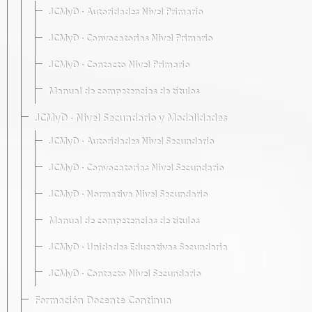
JCMyD · Autoridades Nivel Primario
JCMyD · Convocatorias Nivel Primario
JCMyD · Contacto Nivel Primario
Manual de competencias de títulos
JCMyD · Nivel Secundario y Modalidades
JCMyD · Autoridades Nivel Secundario
JCMyD · Convocatorias Nivel Secundario
JCMyD · Normativa Nivel Secundario
Manual de competencias de títulos
JCMyD · Unidades Educativas Secundaria
JCMyD · Contacto Nivel Secundario
Formación Docente Continua