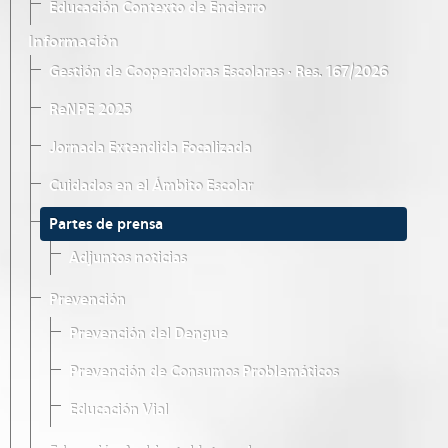
Educación Contexto de Encierro
Información
Gestión de Cooperadoras Escolares · Res. 167/2026
ReNPE 2025
Jornada Extendida Focalizada
Cuidados en el Ámbito Escolar
Partes de prensa
Adjuntos noticias
Prevención
Prevención del Dengue
Prevención de Consumos Problemáticos
Educación Vial