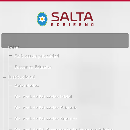
Inicio
Políticas de privacidad
Buscar en Edusalta
Institucional
Autoridades
Dir. Gral. de Educación Inicial
Dir. Gral. de Educación Primaria
Dir. Gral. de Educación Superior