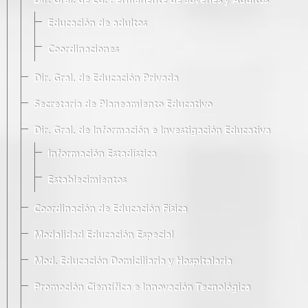
Dir. Gral. de Ed. Permanente de Jóvenes y Adultos
Educación de adultos
Coordinaciones
Dir. Gral. de Educación Privada
Secretaría de Planeamiento Educativo
Dir. Gral. de Información e Investigación Educativa
Información Estadística
Establecimientos
Coordinación de Educación Física
Modalidad Educación Especial
Mod. Educación Domiciliaria y Hospitalaria
Promoción Científica e Innovación Tecnológica