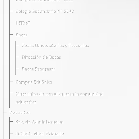
Colegio Secundario Nº 5212
Colegio Secundario Nº 5240
UFIDeT
Becas
Becas Universitarias y Terciarias
Dirección de Becas
Becas Progresar
Campus EduSalta
Materiales de consulta para la comunidad
educativa
Docentes
Sec. de Administración
JCMyD · Nivel Primario