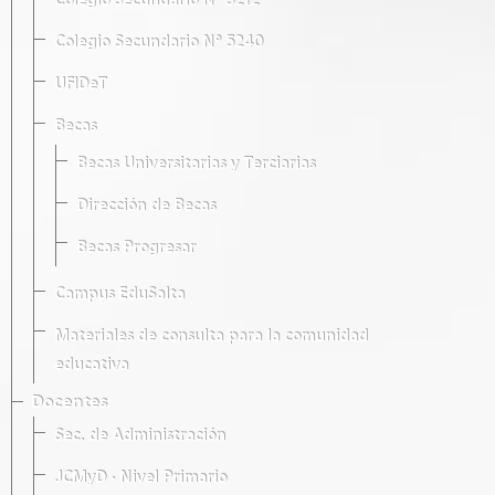
Colegio Secundario Nº 5212
Colegio Secundario Nº 5240
UFIDeT
Becas
Becas Universitarias y Terciarias
Dirección de Becas
Becas Progresar
Campus EduSalta
Materiales de consulta para la comunidad
educativa
Docentes
Sec. de Administración
JCMyD · Nivel Primario