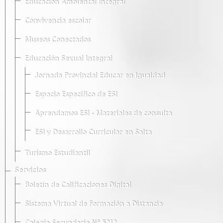
Educación Ambiental Integral
Convivencia escolar
Museos Conectados
Educación Sexual Integral
Jornada Provincial Educar en Igualdad
Espacio Específico de ESI
Aprendamos ESI - Materiales de consulta
ESI y Desarrollo Curricular en Salta
Turismo Estudiantil
Servicios
Boletín de Calificaciones Digital
Sistema Virtual de Formación a Distancia