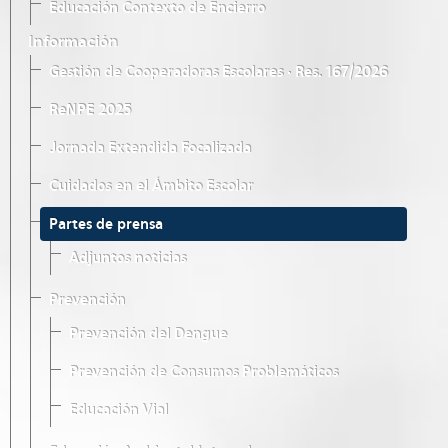
Educación Contexto de Encierro
Información
Gestión de Cooperadoras Escolares · Res. 167/2026
ReNPE 2025
Jornada Extendida Focalizada
Cuidados en el Ámbito Escolar
Partes de prensa
Adjuntos noticias
Prevención
Prevención del Dengue
Prevención de Consumos Problemáticos
Educación Vial