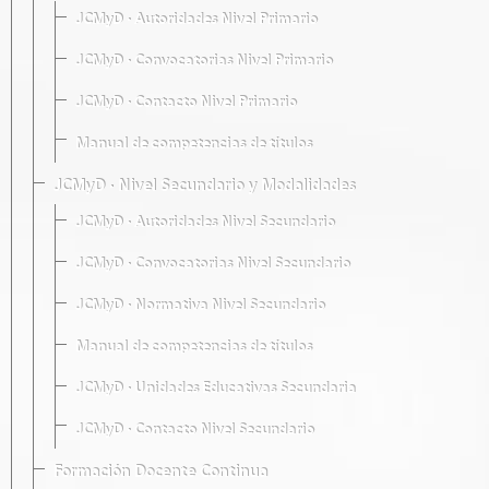
JCMyD · Autoridades Nivel Primario
JCMyD · Convocatorias Nivel Primario
JCMyD · Contacto Nivel Primario
Manual de competencias de títulos
JCMyD · Nivel Secundario y Modalidades
JCMyD · Autoridades Nivel Secundario
JCMyD · Convocatorias Nivel Secundario
JCMyD · Normativa Nivel Secundario
Manual de competencias de títulos
JCMyD · Unidades Educativas Secundaria
JCMyD · Contacto Nivel Secundario
Formación Docente Continua