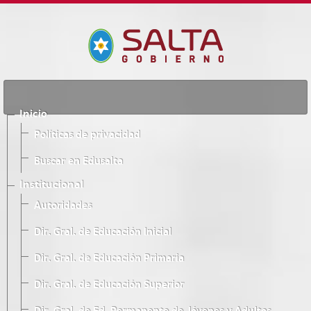
Inicio
Políticas de privacidad
Buscar en Edusalta
Institucional
Autoridades
Dir. Gral. de Educación Inicial
Dir. Gral. de Educación Primaria
Dir. Gral. de Educación Superior