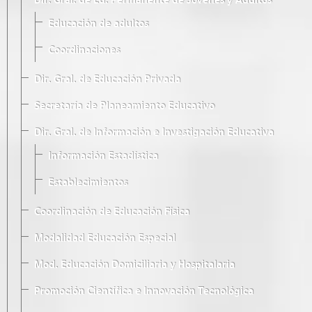
Dir. Gral. de Ed. Permanente de Jóvenes y Adultos
Educación de adultos
Coordinaciones
Dir. Gral. de Educación Privada
Secretaría de Planeamiento Educativo
Dir. Gral. de Información e Investigación Educativa
Información Estadística
Establecimientos
Coordinación de Educación Física
Modalidad Educación Especial
Mod. Educación Domiciliaria y Hospitalaria
Promoción Científica e Innovación Tecnológica