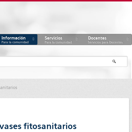
Información
Servicios
Docentes
Para la comunidad
Para la comunidad
Servicios para Docentes
anitarios
vases fitosanitarios