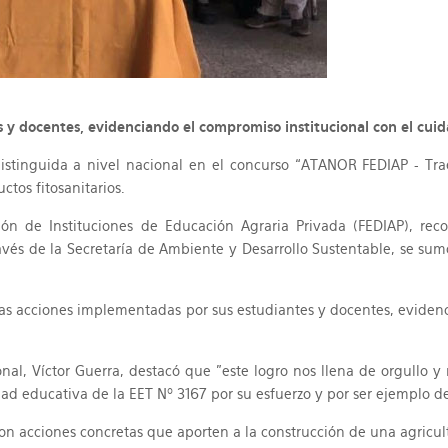
 y docentes, evidenciando el compromiso institucional con el cuid
distinguida a nivel nacional en el concurso “ATANOR FEDIAP - T
ctos fitosanitarios.
n de Instituciones de Educación Agraria Privada (FEDIAP), reco
través de la Secretaría de Ambiente y Desarrollo Sustentable, se su
r las acciones implementadas por sus estudiantes y docentes, evide
nal, Víctor Guerra, destacó que "este logro nos llena de orgullo y
dad educativa de la EET Nº 3167 por su esfuerzo y por ser ejemplo de
 con acciones concretas que aporten a la construcción de una agric