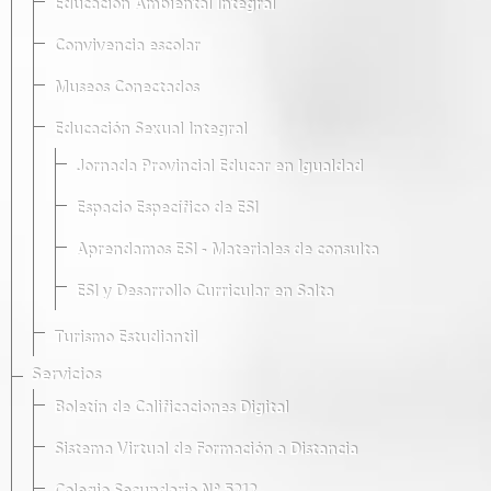
Educación Ambiental Integral
Convivencia escolar
Museos Conectados
Educación Sexual Integral
Jornada Provincial Educar en Igualdad
Espacio Específico de ESI
Aprendamos ESI - Materiales de consulta
ESI y Desarrollo Curricular en Salta
Turismo Estudiantil
Servicios
Boletín de Calificaciones Digital
Sistema Virtual de Formación a Distancia