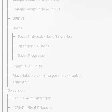
Colegio Secundario Nº 5212
Colegio Secundario Nº 5240
UFIDeT
Becas
Becas Universitarias y Terciarias
Dirección de Becas
Becas Progresar
Campus EduSalta
Materiales de consulta para la comunidad
educativa
Docentes
Sec. de Administración
JCMyD · Nivel Primario