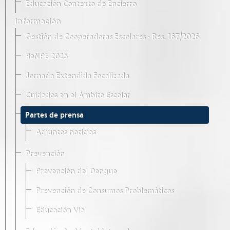
Educación Contexto de Encierro
Información
Gestión de Cooperadoras Escolares · Res. 167/2026
ReNPE 2025
Jornada Extendida Focalizada
Cuidados en el Ámbito Escolar
Partes de prensa
Adjuntos noticias
Prevención
Prevención del Dengue
Prevención de Consumos Problemáticos
Educación Vial