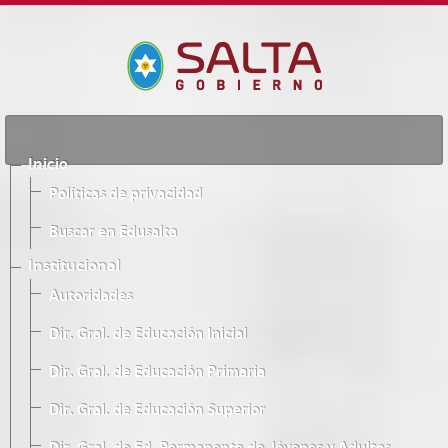
Inicio
Políticas de privacidad
Buscar en Edusalta
Institucional
Autoridades
Dir. Gral. de Educación Inicial
Dir. Gral. de Educación Primaria
Dir. Gral. de Educación Superior