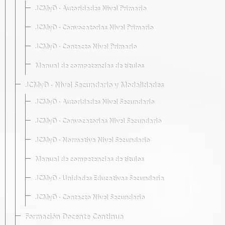
JCMyD · Autoridades Nivel Primario
JCMyD · Convocatorias Nivel Primario
JCMyD · Contacto Nivel Primario
Manual de competencias de títulos
JCMyD · Nivel Secundario y Modalidades
JCMyD · Autoridades Nivel Secundario
JCMyD · Convocatorias Nivel Secundario
JCMyD · Normativa Nivel Secundario
Manual de competencias de títulos
JCMyD · Unidades Educativas Secundaria
JCMyD · Contacto Nivel Secundario
Formación Docente Continua