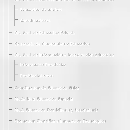
Dir. Gral. de Ed. Permanente de Jóvenes y Adultos
Educación de adultos
Coordinaciones
Dir. Gral. de Educación Privada
Secretaría de Planeamiento Educativo
Dir. Gral. de Información e Investigación Educativa
Información Estadística
Establecimientos
Coordinación de Educación Física
Modalidad Educación Especial
Mod. Educación Domiciliaria y Hospitalaria
Promoción Científica e Innovación Tecnológica