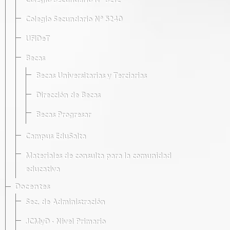
Colegio Secundario Nº 5212
Colegio Secundario Nº 5240
UFIDeT
Becas
Becas Universitarias y Terciarias
Dirección de Becas
Becas Progresar
Campus EduSalta
Materiales de consulta para la comunidad
educativa
Docentes
Sec. de Administración
JCMyD · Nivel Primario