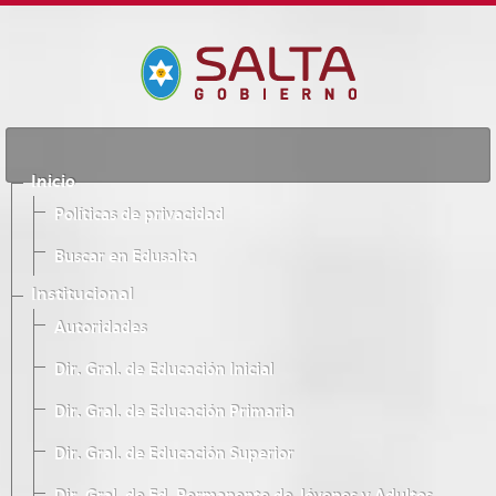
Inicio
Políticas de privacidad
Buscar en Edusalta
Institucional
Autoridades
Dir. Gral. de Educación Inicial
Dir. Gral. de Educación Primaria
Dir. Gral. de Educación Superior