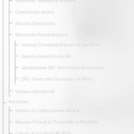
Educación Ambiental Integral
Convivencia escolar
Museos Conectados
Educación Sexual Integral
Jornada Provincial Educar en Igualdad
Espacio Específico de ESI
Aprendamos ESI - Materiales de consulta
ESI y Desarrollo Curricular en Salta
Turismo Estudiantil
Servicios
Boletín de Calificaciones Digital
Sistema Virtual de Formación a Distancia