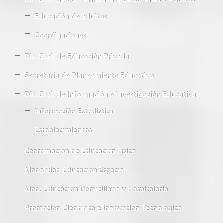
Dir. Gral. de Ed. Permanente de Jóvenes y Adultos
Educación de adultos
Coordinaciones
Dir. Gral. de Educación Privada
Secretaría de Planeamiento Educativo
Dir. Gral. de Información e Investigación Educativa
Información Estadística
Establecimientos
Coordinación de Educación Física
Modalidad Educación Especial
Mod. Educación Domiciliaria y Hospitalaria
Promoción Científica e Innovación Tecnológica