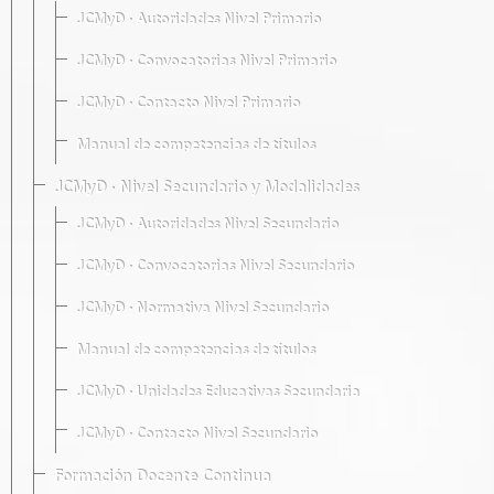
JCMyD · Autoridades Nivel Primario
JCMyD · Convocatorias Nivel Primario
JCMyD · Contacto Nivel Primario
Manual de competencias de títulos
JCMyD · Nivel Secundario y Modalidades
JCMyD · Autoridades Nivel Secundario
JCMyD · Convocatorias Nivel Secundario
JCMyD · Normativa Nivel Secundario
Manual de competencias de títulos
JCMyD · Unidades Educativas Secundaria
JCMyD · Contacto Nivel Secundario
Formación Docente Continua