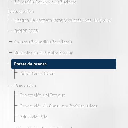
Educación Contexto de Encierro
Información
Gestión de Cooperadoras Escolares · Res. 167/2026
ReNPE 2025
Jornada Extendida Focalizada
Cuidados en el Ámbito Escolar
Partes de prensa
Adjuntos noticias
Prevención
Prevención del Dengue
Prevención de Consumos Problemáticos
Educación Vial