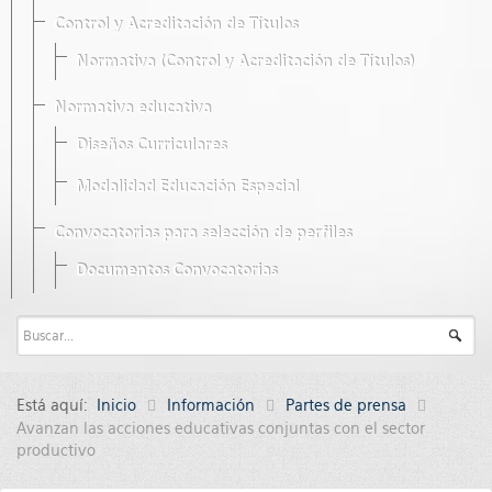
Control y Acreditación de Títulos
Normativa (Control y Acreditación de Títulos)
Normativa educativa
Diseños Curriculares
Modalidad Educación Especial
Convocatorias para selección de perfiles
Documentos Convocatorias
Está aquí:
Inicio
Información
Partes de prensa
Avanzan las acciones educativas conjuntas con el sector
productivo