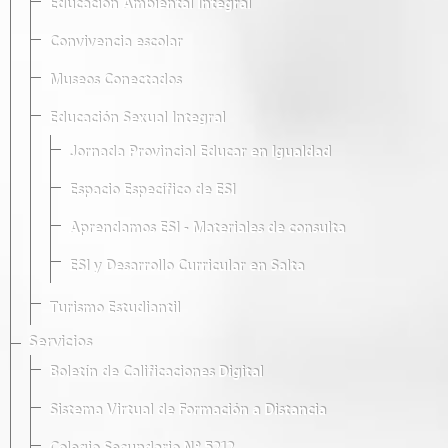
Educación Ambiental Integral
Convivencia escolar
Museos Conectados
Educación Sexual Integral
Jornada Provincial Educar en Igualdad
Espacio Específico de ESI
Aprendamos ESI - Materiales de consulta
ESI y Desarrollo Curricular en Salta
Turismo Estudiantil
Servicios
Boletín de Calificaciones Digital
Sistema Virtual de Formación a Distancia