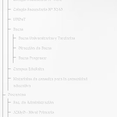
Colegio Secundario Nº 5212
Colegio Secundario Nº 5240
UFIDeT
Becas
Becas Universitarias y Terciarias
Dirección de Becas
Becas Progresar
Campus EduSalta
Materiales de consulta para la comunidad
educativa
Docentes
Sec. de Administración
JCMyD · Nivel Primario