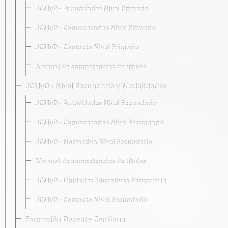
JCMyD · Autoridades Nivel Primario
JCMyD · Convocatorias Nivel Primario
JCMyD · Contacto Nivel Primario
Manual de competencias de títulos
JCMyD · Nivel Secundario y Modalidades
JCMyD · Autoridades Nivel Secundario
JCMyD · Convocatorias Nivel Secundario
JCMyD · Normativa Nivel Secundario
Manual de competencias de títulos
JCMyD · Unidades Educativas Secundaria
JCMyD · Contacto Nivel Secundario
Formación Docente Continua