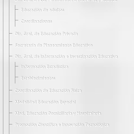
Dir. Gral. de Ed. Permanente de Jóvenes y Adultos
Educación de adultos
Coordinaciones
Dir. Gral. de Educación Privada
Secretaría de Planeamiento Educativo
Dir. Gral. de Información e Investigación Educativa
Información Estadística
Establecimientos
Coordinación de Educación Física
Modalidad Educación Especial
Mod. Educación Domiciliaria y Hospitalaria
Promoción Científica e Innovación Tecnológica