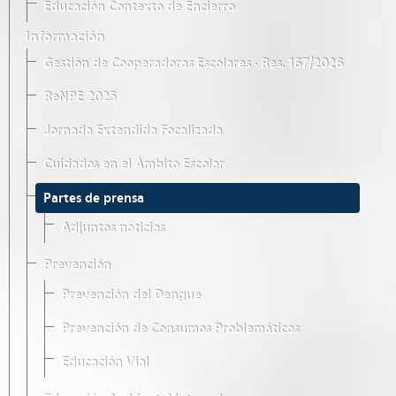
Educación Contexto de Encierro
Información
Gestión de Cooperadoras Escolares · Res. 167/2026
ReNPE 2025
Jornada Extendida Focalizada
Cuidados en el Ámbito Escolar
Partes de prensa
Adjuntos noticias
Prevención
Prevención del Dengue
Prevención de Consumos Problemáticos
Educación Vial