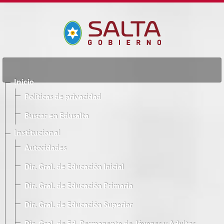
Inicio
Políticas de privacidad
Buscar en Edusalta
Institucional
Autoridades
Dir. Gral. de Educación Inicial
Dir. Gral. de Educación Primaria
Dir. Gral. de Educación Superior