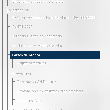
Educación Contexto de Encierro
Información
Gestión de Cooperadoras Escolares · Res. 167/2026
ReNPE 2025
Jornada Extendida Focalizada
Cuidados en el Ámbito Escolar
Partes de prensa
Adjuntos noticias
Prevención
Prevención del Dengue
Prevención de Consumos Problemáticos
Educación Vial