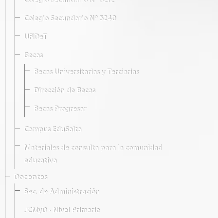
Colegio Secundario Nº 5212
Colegio Secundario Nº 5240
UFIDeT
Becas
Becas Universitarias y Terciarias
Dirección de Becas
Becas Progresar
Campus EduSalta
Materiales de consulta para la comunidad
educativa
Docentes
Sec. de Administración
JCMyD · Nivel Primario