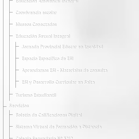
Educación Ambiental Integral
Convivencia escolar
Museos Conectados
Educación Sexual Integral
Jornada Provincial Educar en Igualdad
Espacio Específico de ESI
Aprendamos ESI - Materiales de consulta
ESI y Desarrollo Curricular en Salta
Turismo Estudiantil
Servicios
Boletín de Calificaciones Digital
Sistema Virtual de Formación a Distancia