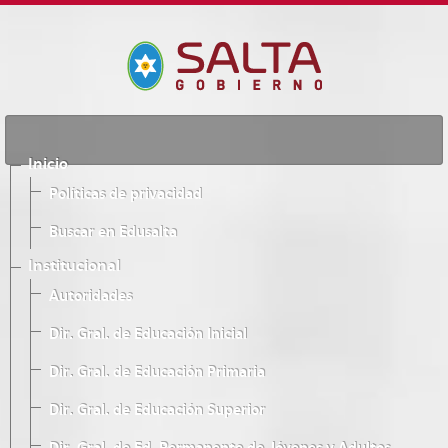
Inicio
Políticas de privacidad
Buscar en Edusalta
Institucional
Autoridades
Dir. Gral. de Educación Inicial
Dir. Gral. de Educación Primaria
Dir. Gral. de Educación Superior