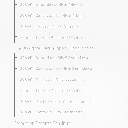
JCMyD · Autoridades Nivel Primario
JCMyD · Convocatorias Nivel Primario
JCMyD · Contacto Nivel Primario
Manual de competencias de títulos
JCMyD · Nivel Secundario y Modalidades
JCMyD · Autoridades Nivel Secundario
JCMyD · Convocatorias Nivel Secundario
JCMyD · Normativa Nivel Secundario
Manual de competencias de títulos
JCMyD · Unidades Educativas Secundaria
JCMyD · Contacto Nivel Secundario
Formación Docente Continua