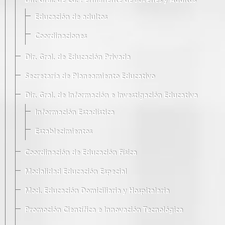
Dir. Gral. de Ed. Permanente de Jóvenes y Adultos
Educación de adultos
Coordinaciones
Dir. Gral. de Educación Privada
Secretaría de Planeamiento Educativo
Dir. Gral. de Información e Investigación Educativa
Información Estadística
Establecimientos
Coordinación de Educación Física
Modalidad Educación Especial
Mod. Educación Domiciliaria y Hospitalaria
Promoción Científica e Innovación Tecnológica