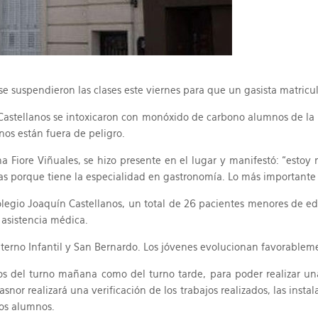
se suspendieron las clases este viernes para que un gasista matricu
Castellanos se intoxicaron con monóxido de carbono alumnos de la i
nos están fuera de peligro.
ina Fiore Viñuales, se hizo presente en el lugar y manifestó: “esto
nas porque tiene la especialidad en gastronomía. Lo más importante e
egio Joaquín Castellanos, un total de 26 pacientes menores de edad
asistencia médica.
aterno Infantil y San Bernardo. Los jóvenes evolucionan favorableme
s del turno mañana como del turno tarde, para poder realizar una 
nor realizará una verificación de los trabajos realizados, las insta
los alumnos.