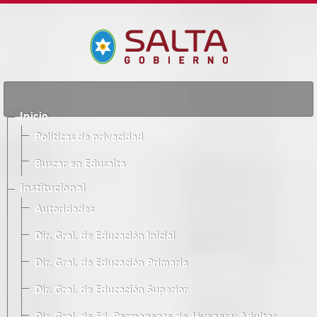
Inicio
Políticas de privacidad
Buscar en Edusalta
Institucional
Autoridades
Dir. Gral. de Educación Inicial
Dir. Gral. de Educación Primaria
Dir. Gral. de Educación Superior