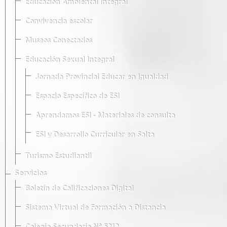
Educación Ambiental Integral
Convivencia escolar
Museos Conectados
Educación Sexual Integral
Jornada Provincial Educar en Igualdad
Espacio Específico de ESI
Aprendamos ESI - Materiales de consulta
ESI y Desarrollo Curricular en Salta
Turismo Estudiantil
Servicios
Boletín de Calificaciones Digital
Sistema Virtual de Formación a Distancia