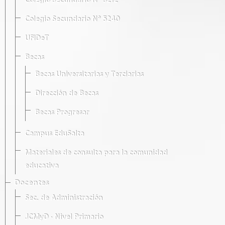
Colegio Secundario Nº 5212
Colegio Secundario Nº 5240
UFIDeT
Becas
Becas Universitarias y Terciarias
Dirección de Becas
Becas Progresar
Campus EduSalta
Materiales de consulta para la comunidad
educativa
Docentes
Sec. de Administración
JCMyD · Nivel Primario