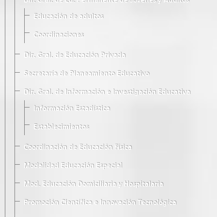
Dir. Gral. de Ed. Permanente de Jóvenes y Adultos
Educación de adultos
Coordinaciones
Dir. Gral. de Educación Privada
Secretaría de Planeamiento Educativo
Dir. Gral. de Información e Investigación Educativa
Información Estadística
Establecimientos
Coordinación de Educación Física
Modalidad Educación Especial
Mod. Educación Domiciliaria y Hospitalaria
Promoción Científica e Innovación Tecnológica