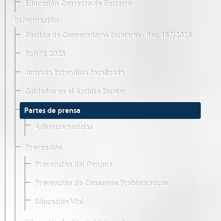
Educación Contexto de Encierro
Información
Gestión de Cooperadoras Escolares · Res. 167/2026
ReNPE 2025
Jornada Extendida Focalizada
Cuidados en el Ámbito Escolar
Partes de prensa
Adjuntos noticias
Prevención
Prevención del Dengue
Prevención de Consumos Problemáticos
Educación Vial