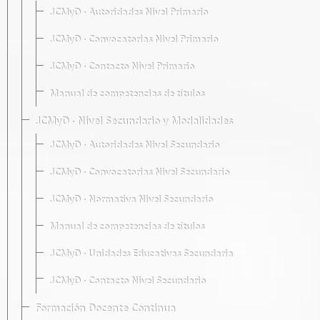
JCMyD · Autoridades Nivel Primario
JCMyD · Convocatorias Nivel Primario
JCMyD · Contacto Nivel Primario
Manual de competencias de títulos
JCMyD · Nivel Secundario y Modalidades
JCMyD · Autoridades Nivel Secundario
JCMyD · Convocatorias Nivel Secundario
JCMyD · Normativa Nivel Secundario
Manual de competencias de títulos
JCMyD · Unidades Educativas Secundaria
JCMyD · Contacto Nivel Secundario
Formación Docente Continua