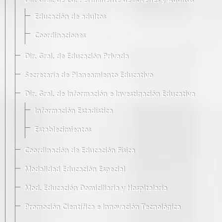
Dir. Gral. de Ed. Permanente de Jóvenes y Adultos
Educación de adultos
Coordinaciones
Dir. Gral. de Educación Privada
Secretaría de Planeamiento Educativo
Dir. Gral. de Información e Investigación Educativa
Información Estadística
Establecimientos
Coordinación de Educación Física
Modalidad Educación Especial
Mod. Educación Domiciliaria y Hospitalaria
Promoción Científica e Innovación Tecnológica