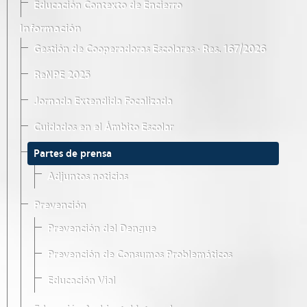
Educación Contexto de Encierro
Información
Gestión de Cooperadoras Escolares · Res. 167/2026
ReNPE 2025
Jornada Extendida Focalizada
Cuidados en el Ámbito Escolar
Partes de prensa
Adjuntos noticias
Prevención
Prevención del Dengue
Prevención de Consumos Problemáticos
Educación Vial