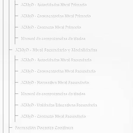
JCMyD · Autoridades Nivel Primario
JCMyD · Convocatorias Nivel Primario
JCMyD · Contacto Nivel Primario
Manual de competencias de títulos
JCMyD · Nivel Secundario y Modalidades
JCMyD · Autoridades Nivel Secundario
JCMyD · Convocatorias Nivel Secundario
JCMyD · Normativa Nivel Secundario
Manual de competencias de títulos
JCMyD · Unidades Educativas Secundaria
JCMyD · Contacto Nivel Secundario
Formación Docente Continua