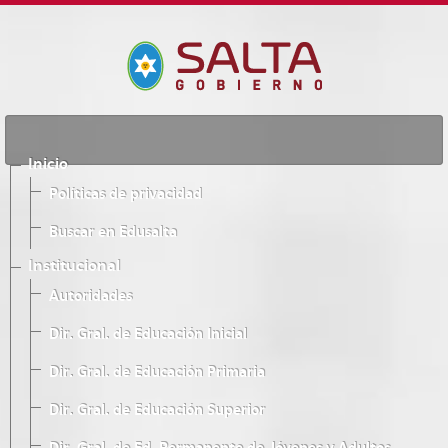
Inicio
Políticas de privacidad
Buscar en Edusalta
Institucional
Autoridades
Dir. Gral. de Educación Inicial
Dir. Gral. de Educación Primaria
Dir. Gral. de Educación Superior