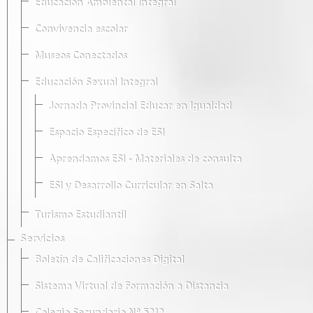
Educación Ambiental Integral
Convivencia escolar
Museos Conectados
Educación Sexual Integral
Jornada Provincial Educar en Igualdad
Espacio Específico de ESI
Aprendamos ESI - Materiales de consulta
ESI y Desarrollo Curricular en Salta
Turismo Estudiantil
Servicios
Boletín de Calificaciones Digital
Sistema Virtual de Formación a Distancia