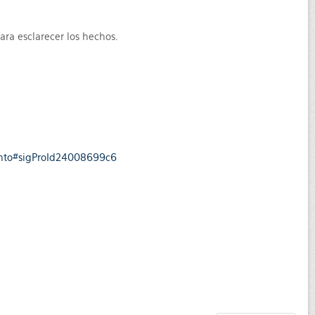
ara esclarecer los hechos.
iento#sigProId24008699c6