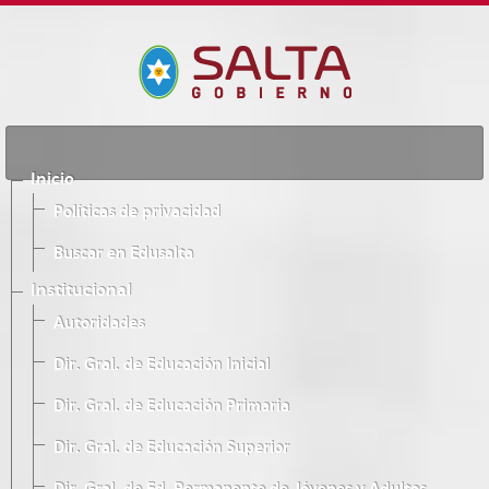
Inicio
Políticas de privacidad
Buscar en Edusalta
Institucional
Autoridades
Dir. Gral. de Educación Inicial
Dir. Gral. de Educación Primaria
Dir. Gral. de Educación Superior