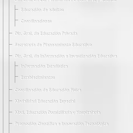
Dir. Gral. de Ed. Permanente de Jóvenes y Adultos
Educación de adultos
Coordinaciones
Dir. Gral. de Educación Privada
Secretaría de Planeamiento Educativo
Dir. Gral. de Información e Investigación Educativa
Información Estadística
Establecimientos
Coordinación de Educación Física
Modalidad Educación Especial
Mod. Educación Domiciliaria y Hospitalaria
Promoción Científica e Innovación Tecnológica