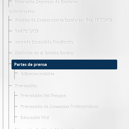
Educación Contexto de Encierro
Información
Gestión de Cooperadoras Escolares · Res. 167/2026
ReNPE 2025
Jornada Extendida Focalizada
Cuidados en el Ámbito Escolar
Partes de prensa
Adjuntos noticias
Prevención
Prevención del Dengue
Prevención de Consumos Problemáticos
Educación Vial