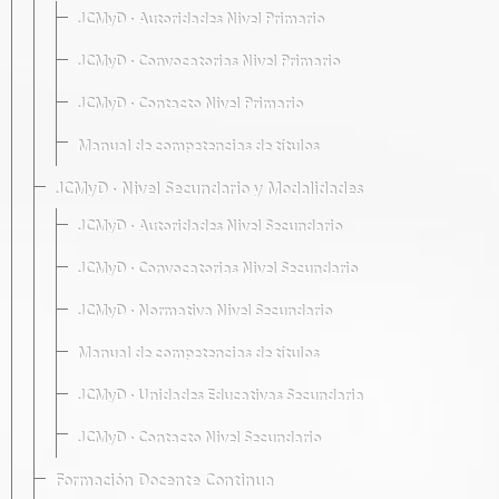
JCMyD · Autoridades Nivel Primario
JCMyD · Convocatorias Nivel Primario
JCMyD · Contacto Nivel Primario
Manual de competencias de títulos
JCMyD · Nivel Secundario y Modalidades
JCMyD · Autoridades Nivel Secundario
JCMyD · Convocatorias Nivel Secundario
JCMyD · Normativa Nivel Secundario
Manual de competencias de títulos
JCMyD · Unidades Educativas Secundaria
JCMyD · Contacto Nivel Secundario
Formación Docente Continua