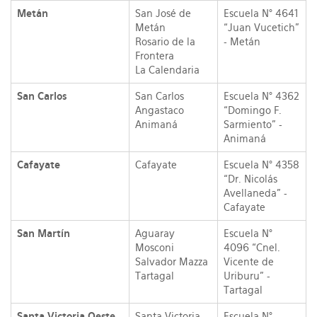
Metán
San José de
Escuela N° 4641
Metán
“Juan Vucetich”
Rosario de la
- Metán
Frontera
La Calendaria
San Carlos
San Carlos
Escuela N° 4362
Angastaco
“Domingo F.
Animaná
Sarmiento” -
Animaná
Cafayate
Cafayate
Escuela N° 4358
“Dr. Nicolás
Avellaneda” -
Cafayate
San Martín
Aguaray
Escuela N°
Mosconi
4096 “Cnel.
Salvador Mazza
Vicente de
Tartagal
Uriburu” -
Tartagal
Santa Victoria Oeste
Santa Victoria
Escuela N°