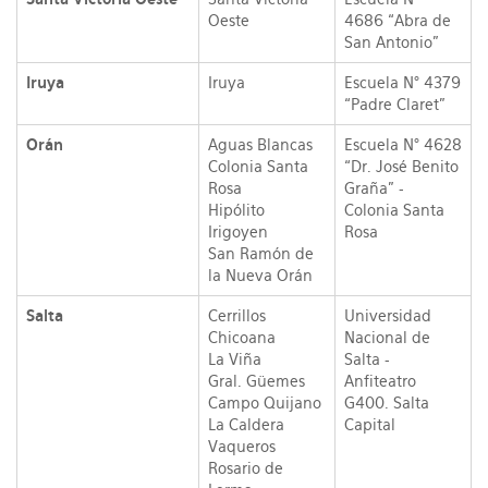
Oeste
4686 “Abra de
San Antonio”
Iruya
Iruya
Escuela N° 4379
“Padre Claret”
Orán
Aguas Blancas
Escuela N° 4628
Colonia Santa
“Dr. José Benito
Rosa
Graña” -
Hipólito
Colonia Santa
Irigoyen
Rosa
San Ramón de
la Nueva Orán
Salta
Cerrillos
Universidad
Chicoana
Nacional de
La Viña
Salta -
Gral. Güemes
Anfiteatro
Campo Quijano
G400. Salta
La Caldera
Capital
Vaqueros
Rosario de