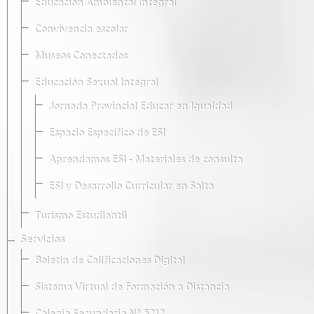
Educación Ambiental Integral
Convivencia escolar
Museos Conectados
Educación Sexual Integral
Jornada Provincial Educar en Igualdad
Espacio Específico de ESI
Aprendamos ESI - Materiales de consulta
ESI y Desarrollo Curricular en Salta
Turismo Estudiantil
Servicios
Boletín de Calificaciones Digital
Sistema Virtual de Formación a Distancia