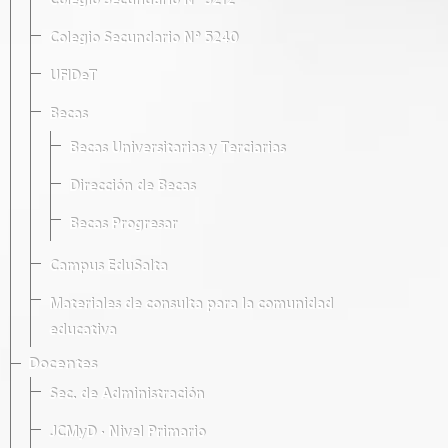
Colegio Secundario Nº 5212
Colegio Secundario Nº 5240
UFIDeT
Becas
Becas Universitarias y Terciarias
Dirección de Becas
Becas Progresar
Campus EduSalta
Materiales de consulta para la comunidad
educativa
Docentes
Sec. de Administración
JCMyD · Nivel Primario