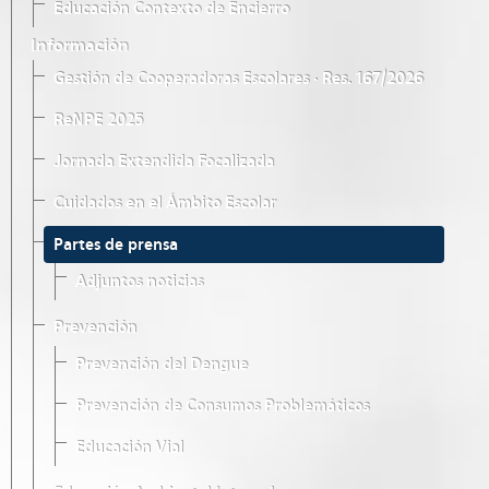
Educación Contexto de Encierro
Información
Gestión de Cooperadoras Escolares · Res. 167/2026
ReNPE 2025
Jornada Extendida Focalizada
Cuidados en el Ámbito Escolar
Partes de prensa
Adjuntos noticias
Prevención
Prevención del Dengue
Prevención de Consumos Problemáticos
Educación Vial