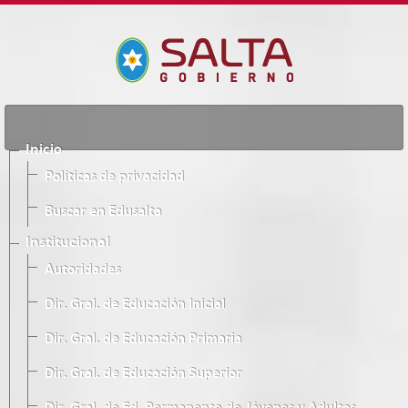
Inicio
Políticas de privacidad
Buscar en Edusalta
Institucional
Autoridades
Dir. Gral. de Educación Inicial
Dir. Gral. de Educación Primaria
Dir. Gral. de Educación Superior