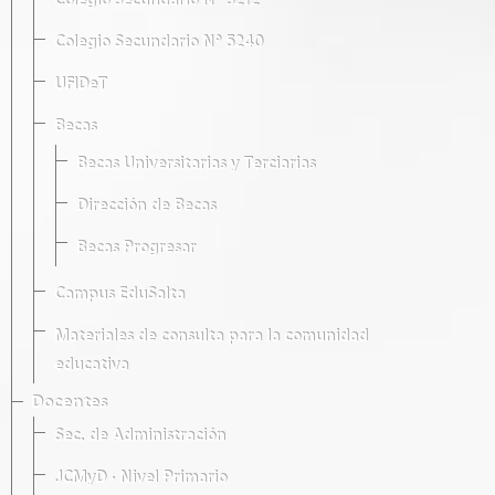
Colegio Secundario Nº 5212
Colegio Secundario Nº 5240
UFIDeT
Becas
Becas Universitarias y Terciarias
Dirección de Becas
Becas Progresar
Campus EduSalta
Materiales de consulta para la comunidad
educativa
Docentes
Sec. de Administración
JCMyD · Nivel Primario