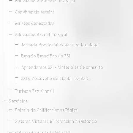
Educación Ambiental Integral
Convivencia escolar
Museos Conectados
Educación Sexual Integral
Jornada Provincial Educar en Igualdad
Espacio Específico de ESI
Aprendamos ESI - Materiales de consulta
ESI y Desarrollo Curricular en Salta
Turismo Estudiantil
Servicios
Boletín de Calificaciones Digital
Sistema Virtual de Formación a Distancia