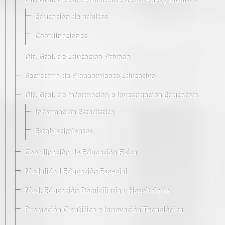
Dir. Gral. de Ed. Permanente de Jóvenes y Adultos
Educación de adultos
Coordinaciones
Dir. Gral. de Educación Privada
Secretaría de Planeamiento Educativo
Dir. Gral. de Información e Investigación Educativa
Información Estadística
Establecimientos
Coordinación de Educación Física
Modalidad Educación Especial
Mod. Educación Domiciliaria y Hospitalaria
Promoción Científica e Innovación Tecnológica