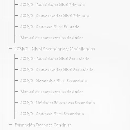
JCMyD · Autoridades Nivel Primario
JCMyD · Convocatorias Nivel Primario
JCMyD · Contacto Nivel Primario
Manual de competencias de títulos
JCMyD · Nivel Secundario y Modalidades
JCMyD · Autoridades Nivel Secundario
JCMyD · Convocatorias Nivel Secundario
JCMyD · Normativa Nivel Secundario
Manual de competencias de títulos
JCMyD · Unidades Educativas Secundaria
JCMyD · Contacto Nivel Secundario
Formación Docente Continua