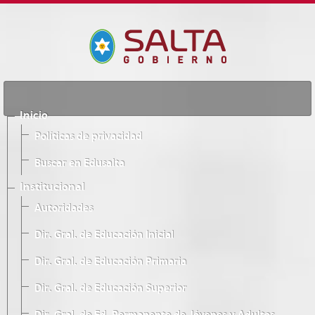
Inicio
Políticas de privacidad
Buscar en Edusalta
Institucional
Autoridades
Dir. Gral. de Educación Inicial
Dir. Gral. de Educación Primaria
Dir. Gral. de Educación Superior