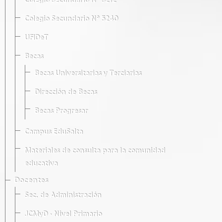
Colegio Secundario Nº 5212
Colegio Secundario Nº 5240
UFIDeT
Becas
Becas Universitarias y Terciarias
Dirección de Becas
Becas Progresar
Campus EduSalta
Materiales de consulta para la comunidad
educativa
Docentes
Sec. de Administración
JCMyD · Nivel Primario