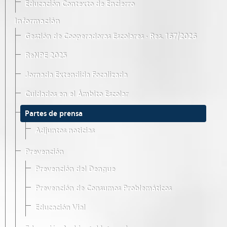
Educación Contexto de Encierro
Información
Gestión de Cooperadoras Escolares · Res. 167/2026
ReNPE 2025
Jornada Extendida Focalizada
Cuidados en el Ámbito Escolar
Partes de prensa
Adjuntos noticias
Prevención
Prevención del Dengue
Prevención de Consumos Problemáticos
Educación Vial