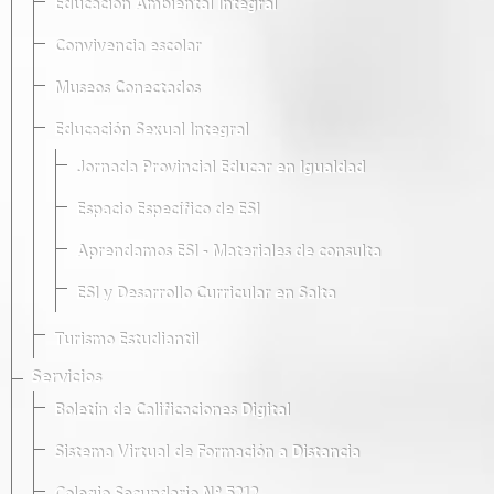
Educación Ambiental Integral
Convivencia escolar
Museos Conectados
Educación Sexual Integral
Jornada Provincial Educar en Igualdad
Espacio Específico de ESI
Aprendamos ESI - Materiales de consulta
ESI y Desarrollo Curricular en Salta
Turismo Estudiantil
Servicios
Boletín de Calificaciones Digital
Sistema Virtual de Formación a Distancia