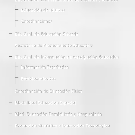
Dir. Gral. de Ed. Permanente de Jóvenes y Adultos
Educación de adultos
Coordinaciones
Dir. Gral. de Educación Privada
Secretaría de Planeamiento Educativo
Dir. Gral. de Información e Investigación Educativa
Información Estadística
Establecimientos
Coordinación de Educación Física
Modalidad Educación Especial
Mod. Educación Domiciliaria y Hospitalaria
Promoción Científica e Innovación Tecnológica