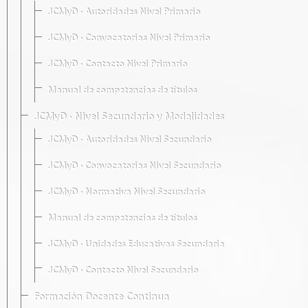
JCMyD · Autoridades Nivel Primario
JCMyD · Convocatorias Nivel Primario
JCMyD · Contacto Nivel Primario
Manual de competencias de títulos
JCMyD · Nivel Secundario y Modalidades
JCMyD · Autoridades Nivel Secundario
JCMyD · Convocatorias Nivel Secundario
JCMyD · Normativa Nivel Secundario
Manual de competencias de títulos
JCMyD · Unidades Educativas Secundaria
JCMyD · Contacto Nivel Secundario
Formación Docente Continua