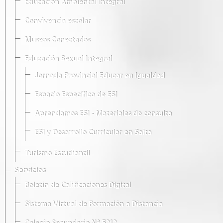
Educación Ambiental Integral
Convivencia escolar
Museos Conectados
Educación Sexual Integral
Jornada Provincial Educar en Igualdad
Espacio Específico de ESI
Aprendamos ESI - Materiales de consulta
ESI y Desarrollo Curricular en Salta
Turismo Estudiantil
Servicios
Boletín de Calificaciones Digital
Sistema Virtual de Formación a Distancia