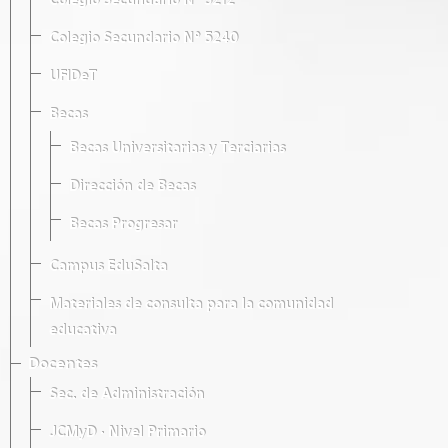
Colegio Secundario Nº 5212
Colegio Secundario Nº 5240
UFIDeT
Becas
Becas Universitarias y Terciarias
Dirección de Becas
Becas Progresar
Campus EduSalta
Materiales de consulta para la comunidad
educativa
Docentes
Sec. de Administración
JCMyD · Nivel Primario