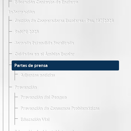
Educación Contexto de Encierro
Información
Gestión de Cooperadoras Escolares · Res. 167/2026
ReNPE 2025
Jornada Extendida Focalizada
Cuidados en el Ámbito Escolar
Partes de prensa
Adjuntos noticias
Prevención
Prevención del Dengue
Prevención de Consumos Problemáticos
Educación Vial