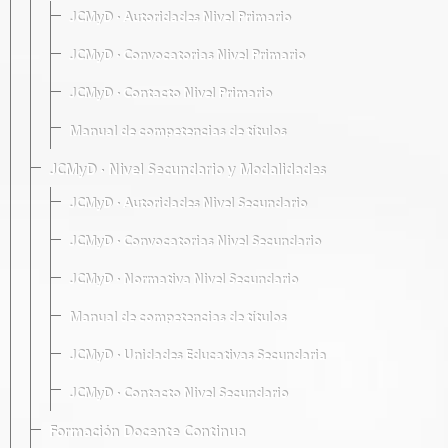
JCMyD · Autoridades Nivel Primario
JCMyD · Convocatorias Nivel Primario
JCMyD · Contacto Nivel Primario
Manual de competencias de títulos
JCMyD · Nivel Secundario y Modalidades
JCMyD · Autoridades Nivel Secundario
JCMyD · Convocatorias Nivel Secundario
JCMyD · Normativa Nivel Secundario
Manual de competencias de títulos
JCMyD · Unidades Educativas Secundaria
JCMyD · Contacto Nivel Secundario
Formación Docente Continua