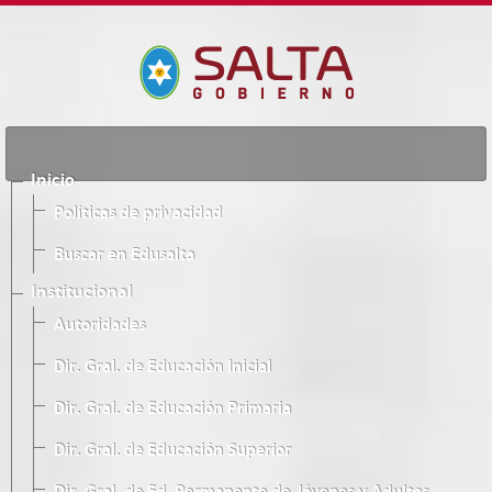
Inicio
Políticas de privacidad
Buscar en Edusalta
Institucional
Autoridades
Dir. Gral. de Educación Inicial
Dir. Gral. de Educación Primaria
Dir. Gral. de Educación Superior