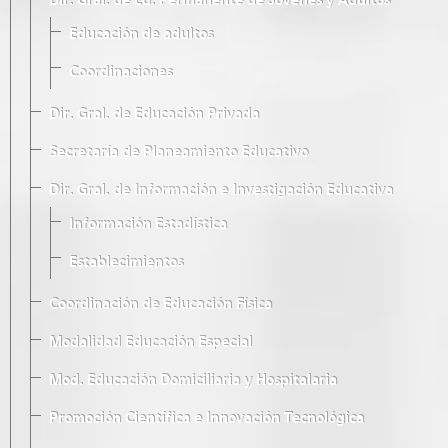
Dir. Gral. de Ed. Permanente de Jóvenes y Adultos
Educación de adultos
Coordinaciones
Dir. Gral. de Educación Privada
Secretaría de Planeamiento Educativo
Dir. Gral. de Información e Investigación Educativa
Información Estadística
Establecimientos
Coordinación de Educación Física
Modalidad Educación Especial
Mod. Educación Domiciliaria y Hospitalaria
Promoción Científica e Innovación Tecnológica