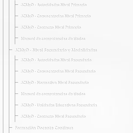
JCMyD · Autoridades Nivel Primario
JCMyD · Convocatorias Nivel Primario
JCMyD · Contacto Nivel Primario
Manual de competencias de títulos
JCMyD · Nivel Secundario y Modalidades
JCMyD · Autoridades Nivel Secundario
JCMyD · Convocatorias Nivel Secundario
JCMyD · Normativa Nivel Secundario
Manual de competencias de títulos
JCMyD · Unidades Educativas Secundaria
JCMyD · Contacto Nivel Secundario
Formación Docente Continua