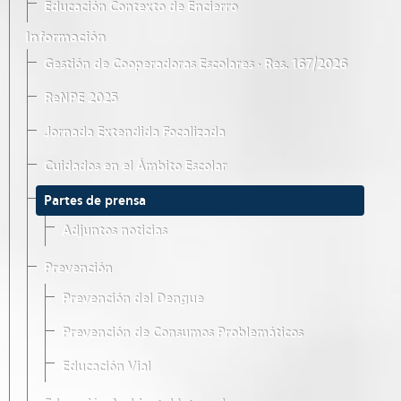
Educación Contexto de Encierro
Información
Gestión de Cooperadoras Escolares · Res. 167/2026
ReNPE 2025
Jornada Extendida Focalizada
Cuidados en el Ámbito Escolar
Partes de prensa
Adjuntos noticias
Prevención
Prevención del Dengue
Prevención de Consumos Problemáticos
Educación Vial