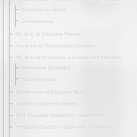
Dir. Gral. de Ed. Permanente de Jóvenes y Adultos
Educación de adultos
Coordinaciones
Dir. Gral. de Educación Privada
Secretaría de Planeamiento Educativo
Dir. Gral. de Información e Investigación Educativa
Información Estadística
Establecimientos
Coordinación de Educación Física
Modalidad Educación Especial
Mod. Educación Domiciliaria y Hospitalaria
Promoción Científica e Innovación Tecnológica