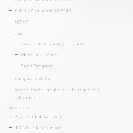
Colegio Secundario Nº 5212
Colegio Secundario Nº 5240
UFIDeT
Becas
Becas Universitarias y Terciarias
Dirección de Becas
Becas Progresar
Campus EduSalta
Materiales de consulta para la comunidad
educativa
Docentes
Sec. de Administración
JCMyD · Nivel Primario