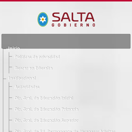
Inicio
Políticas de privacidad
Buscar en Edusalta
Institucional
Autoridades
Dir. Gral. de Educación Inicial
Dir. Gral. de Educación Primaria
Dir. Gral. de Educación Superior