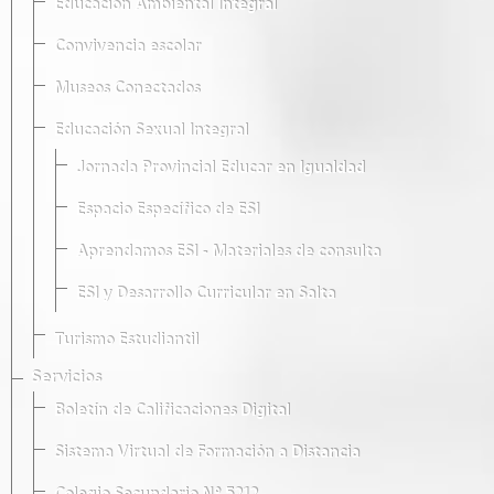
Educación Ambiental Integral
Convivencia escolar
Museos Conectados
Educación Sexual Integral
Jornada Provincial Educar en Igualdad
Espacio Específico de ESI
Aprendamos ESI - Materiales de consulta
ESI y Desarrollo Curricular en Salta
Turismo Estudiantil
Servicios
Boletín de Calificaciones Digital
Sistema Virtual de Formación a Distancia