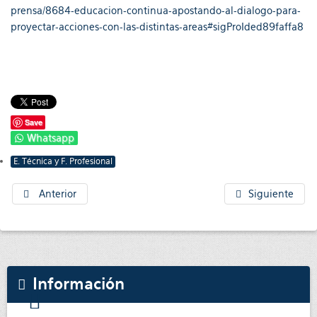
prensa/8684-educacion-continua-apostando-al-dialogo-para-
proyectar-acciones-con-las-distintas-areas#sigProIded89faffa8
Save
Whatsapp
E. Técnica y F. Profesional
Anterior
Siguiente
Información